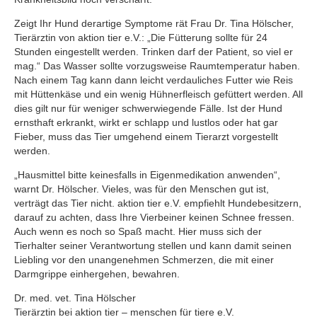
Zeigt Ihr Hund derartige Symptome rät Frau Dr. Tina Hölscher,
Tierärztin von aktion tier e.V.: „Die Fütterung sollte für 24
Stunden eingestellt werden. Trinken darf der Patient, so viel er
mag.“ Das Wasser sollte vorzugsweise Raumtemperatur haben.
Nach einem Tag kann dann leicht verdauliches Futter wie Reis
mit Hüttenkäse und ein wenig Hühnerfleisch gefüttert werden. All
dies gilt nur für weniger schwerwiegende Fälle. Ist der Hund
ernsthaft erkrankt, wirkt er schlapp und lustlos oder hat gar
Fieber, muss das Tier umgehend einem Tierarzt vorgestellt
werden.
„Hausmittel bitte keinesfalls in Eigenmedikation anwenden“,
warnt Dr. Hölscher. Vieles, was für den Menschen gut ist,
verträgt das Tier nicht. aktion tier e.V. empfiehlt Hundebesitzern,
darauf zu achten, dass Ihre Vierbeiner keinen Schnee fressen.
Auch wenn es noch so Spaß macht. Hier muss sich der
Tierhalter seiner Verantwortung stellen und kann damit seinen
Liebling vor den unangenehmen Schmerzen, die mit einer
Darmgrippe einhergehen, bewahren.
Dr. med. vet. Tina Hölscher
Tierärztin bei aktion tier – menschen für tiere e.V.