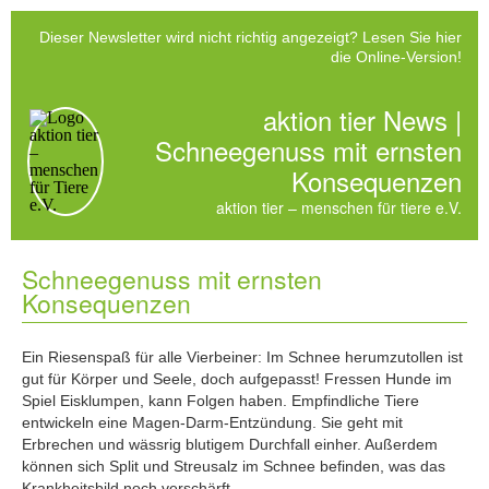
Dieser Newsletter wird nicht richtig angezeigt?
Lesen Sie
hier
die Online-Version
!
aktion tier News |
Schneegenuss mit ernsten
Konsequenzen
aktion tier – menschen für tiere e.V.
Schneegenuss mit ernsten
Konsequenzen
Ein Riesenspaß für alle Vierbeiner: Im Schnee herumzutollen ist
gut für Körper und Seele, doch aufgepasst! Fressen Hunde im
Spiel Eisklumpen, kann Folgen haben. Empfindliche Tiere
entwickeln eine Magen-Darm-Entzündung. Sie geht mit
Erbrechen und wässrig blutigem Durchfall einher. Außerdem
können sich Split und Streusalz im Schnee befinden, was das
Krankheitsbild noch verschärft.