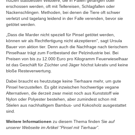
nutzen stattdessen Wildtiere, die in Fallen gefangen oder
erschossen werden, oft mit Tellereisen, Schlagfallen oder
Nackenschlingen. Methoden, bei denen die Tiere oft schwer
verletzt und tagelang leidend in der Falle verenden, bevor sie
getötet werden.
„Dass die Marder nicht speziell für Pinsel getötet werden,
können wir als Rechtfertigung nicht akzeptieren“, sagt Ursula
Bauer von aktion tier. Denn auch die Nachfrage nach tierischem
Pinselhaar trägt zum Fortbestand der Pelzindustrie bei. Bei
Preisen von bis zu 12.000 Euro pro Kilogramm Feuerwieselhaar
ist das Geschäft für Züchter und Jäger höchst lukrativ und keine
bloße Resteverwertung.
Dabei braucht es heutzutage keine Tierhaare mehr, um gute
Pinsel herzustellen. Es gibt inzwischen hochwertige vegane
Alternativen, die derzeit zwar meist noch aus Kunststoff wie
Nylon oder Polyester bestehen, aber zumindest schon mit
Stielen aus nachhaltigem Bambus- und Kokosholz ausgestattet
sind.
Weitere Informationen
zu diesem Thema finden Sie
auf
unserer Webseite im Artikel “Pinsel mit Tierhaar”.