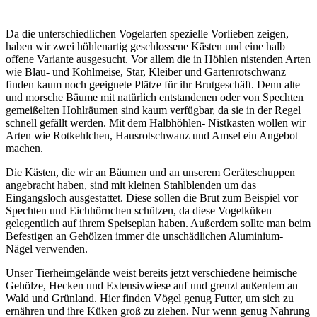
Da die unterschiedlichen Vogelarten spezielle Vorlieben zeigen,
haben wir zwei höhlenartig geschlossene Kästen und eine halb
offene Variante ausgesucht. Vor allem die in Höhlen nistenden Arten
wie Blau- und Kohlmeise, Star, Kleiber und Gartenrotschwanz
finden kaum noch geeignete Plätze für ihr Brutgeschäft. Denn alte
und morsche Bäume mit natürlich entstandenen oder von Spechten
gemeißelten Hohlräumen sind kaum verfügbar, da sie in der Regel
schnell gefällt werden. Mit dem Halbhöhlen- Nistkasten wollen wir
Arten wie Rotkehlchen, Hausrotschwanz und Amsel ein Angebot
machen.
Die Kästen, die wir an Bäumen und an unserem Geräteschuppen
angebracht haben, sind mit kleinen Stahlblenden um das
Eingangsloch ausgestattet. Diese sollen die Brut zum Beispiel vor
Spechten und Eichhörnchen schützen, da diese Vogelküken
gelegentlich auf ihrem Speiseplan haben. Außerdem sollte man beim
Befestigen an Gehölzen immer die unschädlichen Aluminium-
Nägel verwenden.
Unser Tierheimgelände weist bereits jetzt verschiedene heimische
Gehölze, Hecken und Extensivwiese auf und grenzt außerdem an
Wald und Grünland. Hier finden Vögel genug Futter, um sich zu
ernähren und ihre Küken groß zu ziehen. Nur wenn genug Nahrung