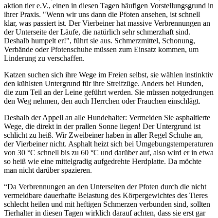
aktion tier e.V., einen in diesen Tagen häufigen Vorstellungsgrund in
ihrer Praxis. "Wenn wir uns dann die Pfoten ansehen, ist schnell
klar, was passiert ist. Der Vierbeiner hat massive Verbrennungen an
der Unterseite der Läufe, die natürlich sehr schmerzhaft sind.
Deshalb humpelt er!", führt sie aus. Schmerzmittel, Schonung,
Verbände oder Pfotenschuhe müssen zum Einsatz kommen, um
Linderung zu verschaffen.
Katzen suchen sich ihre Wege im Freien selbst, sie wählen instinktiv
den kühlsten Untergrund für ihre Streifzüge. Anders bei Hunden,
die zum Teil an der Leine geführt werden. Sie müssen notgedrungen
den Weg nehmen, den auch Herrchen oder Frauchen einschlägt.
Deshalb der Appell an alle Hundehalter: Vermeiden Sie asphaltierte
Wege, die direkt in der prallen Sonne liegen! Der Untergrund ist
schlicht zu heiß. Wir Zweibeiner haben in aller Regel Schuhe an,
der Vierbeiner nicht. Asphalt heizt sich bei Umgebungstemperaturen
von 30 °C schnell bis zu 60 °C und darüber auf, also wird er in etwa
so heiß wie eine mittelgradig aufgedrehte Herdplatte. Da möchte
man nicht darüber spazieren.
“Da Verbrennungen an den Unterseiten der Pfoten durch die nicht
vermeidbare dauerhafte Belastung des Körpergewichtes des Tieres
schlecht heilen und mit heftigen Schmerzen verbunden sind, sollten
Tierhalter in diesen Tagen wirklich darauf achten, dass sie erst gar