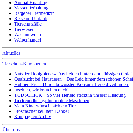
Animal Hoarding
Massentierhaltung
Ratgeber Tiermedizin
Reise und Urlaub
Tierschutzfälle
Tierwissen
Was tun wenn...
Welpenhandel
Aktuelles
Tierschutz-Kampagnen
Nutztier Honigbiene – Das Leiden hinter dem „flüssigen Gold“
Qualzucht bei Haustieren – Das Leid hinter dem schönen Sche
Hühner- Eier - Durch bewussten Konsum Tierleid verhindern
Insekten, wir brauchen euch!
TODSCHICK – So viel Tierleid steckt in unserer Kleidung
Tierfreundlich gärtnern ohne Maschinen
Mein Kind wünscht sich ein Tier
Froschschenkel, nein Danke!
Kampagnen Archiv
Über uns