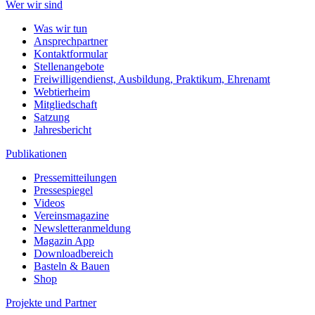
Wer wir sind
Was wir tun
Ansprechpartner
Kontaktformular
Stellenangebote
Freiwilligendienst, Ausbildung, Praktikum, Ehrenamt
Webtierheim
Mitgliedschaft
Satzung
Jahresbericht
Publikationen
Pressemitteilungen
Pressespiegel
Videos
Vereinsmagazine
Newsletteranmeldung
Magazin App
Downloadbereich
Basteln & Bauen
Shop
Projekte und Partner