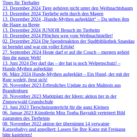
Tipps für Tierhalter
23. Dezember 2024
Tiere gehören nicht unter den Weihnachtsbaum
13. Dezember 2024
Tierliebe geht durch den Magen
13. Dezember 2024
„Hunde-Mythen aufgeklärt“ – Da stehen ihm
die Haare zu Berge
13. Dezember 2024
JUNIOR Besuch im Tierheim
10. Dezember 2024
Pfötchen weg vom Weihnachtsteller!
02. Dezember 2024
Die Spendenaktion der Stadtbibliothek Spandau
ist beendet und war ein voller Erfolg!
27. September 2024
Heute darf er auf die Couch – morgen gehört
ihm die ganze Welt!
13. Juni 2024
Der darf das – der hat ja noch Welpenschutz! –
Hunde-Mythen aufgeklärt
06. März 2024
Hunde-Mythen aufgeklärt – Ein Hund, der mit der
Rute wedelt, freut sich!
20. November 2023
Erfreuliches Update zu den Malinois aus
Brandenburg
20. November 2023
Marktplatz der Ideen: aktion tier in der
Zinnowwald Grundschule
23. Juni 2023
Tierschutzunterricht für die ganz Kleinen
06. Januar 2023
Künstlerin Mira Tugba Bayrakli verteigert Bild
zugunsten des Tierheims
08. November 2022
aktion tier übernimmt 14 verwaiste
Katzenbabys und appelliert: Lassen Sie Ihre Katze mit Freigang
bitte kastrieren!