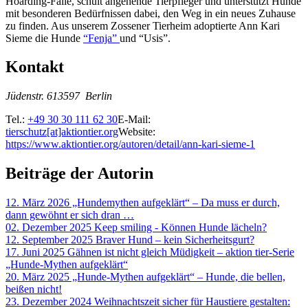
Hoarding-Fälle, schult angehende Tierpfleger und unterstützt Hunde
mit besonderen Bedürfnissen dabei, den Weg in ein neues Zuhause
zu finden. Aus unserem Zossener Tierheim adoptierte Ann Kari
Sieme die Hunde
“Fenja”
und “Usis”.
Kontakt
Jüdenstr. 6
13597
Berlin
Tel.:
+49 30 30 111 62 30
E-Mail:
tierschutz[at]aktiontier.org
Website:
https://www.aktiontier.org/autoren/detail/ann-kari-sieme-1
Beiträge der Autorin
12. März 2026
„Hundemythen aufgeklärt“ – Da muss er durch,
dann gewöhnt er sich dran …
02. Dezember 2025
Keep smiling - Können Hunde lächeln?
12. September 2025
Braver Hund – kein Sicherheitsgurt?
17. Juni 2025
Gähnen ist nicht gleich Müdigkeit – aktion tier-Serie
„Hunde-Mythen aufgeklärt“
20. März 2025
„Hunde-Mythen aufgeklärt“ – Hunde, die bellen,
beißen nicht!
23. Dezember 2024
Weihnachtszeit sicher für Haustiere gestalten: