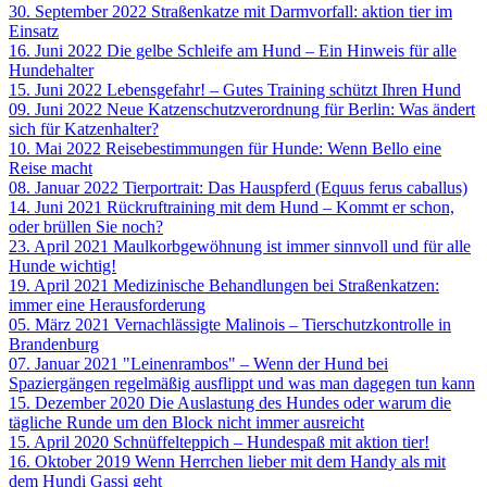
30. September 2022
Straßenkatze mit Darmvorfall: aktion tier im
Einsatz
16. Juni 2022
Die gelbe Schleife am Hund – Ein Hinweis für alle
Hundehalter
15. Juni 2022
Lebensgefahr! – Gutes Training schützt Ihren Hund
09. Juni 2022
Neue Katzenschutzverordnung für Berlin: Was ändert
sich für Katzenhalter?
10. Mai 2022
Reisebestimmungen für Hunde: Wenn Bello eine
Reise macht
08. Januar 2022
Tierportrait: Das Hauspferd (Equus ferus caballus)
14. Juni 2021
Rückruftraining mit dem Hund – Kommt er schon,
oder brüllen Sie noch?
23. April 2021
Maulkorbgewöhnung ist immer sinnvoll und für alle
Hunde wichtig!
19. April 2021
Medizinische Behandlungen bei Straßenkatzen:
immer eine Herausforderung
05. März 2021
Vernachlässigte Malinois – Tierschutzkontrolle in
Brandenburg
07. Januar 2021
"Leinenrambos" – Wenn der Hund bei
Spaziergängen regelmäßig ausflippt und was man dagegen tun kann
15. Dezember 2020
Die Auslastung des Hundes oder warum die
tägliche Runde um den Block nicht immer ausreicht
15. April 2020
Schnüffelteppich – Hundespaß mit aktion tier!
16. Oktober 2019
Wenn Herrchen lieber mit dem Handy als mit
dem Hundi Gassi geht