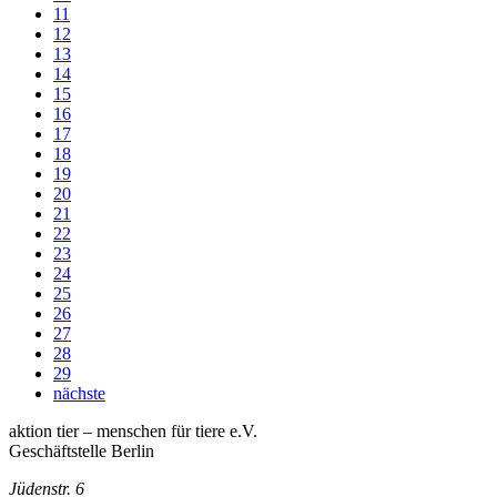
11
12
13
14
15
16
17
18
19
20
21
22
23
24
25
26
27
28
29
nächste
aktion tier – menschen für tiere e.V.
Geschäftstelle Berlin
Jüdenstr. 6