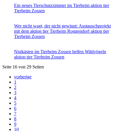
Ein neues Tierschutzzimmer im Tierheim
aktion tier
Tierheim Zossen
Wer nicht wagt, der nicht gewinnt: Austauschprojekt
mit dem aktion tier Tierheim Roggendorf
aktion tier
Tierheim Zossen
Nistkästen im Tierheim Zossen helfen Wildvögeln
aktion tier Tierheim Zossen
Seite 16 von 29 Seiten
vorherige
1
2
3
4
5
6
7
8
9
10