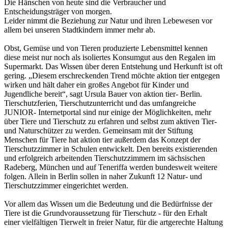
Die Hänschen von heute sind die Verbraucher und
Entscheidungsträger von morgen.
Leider nimmt die Beziehung zur Natur und ihren Lebewesen vor
allem bei unseren Stadtkindern immer mehr ab.
Obst, Gemüse und von Tieren produzierte Lebensmittel kennen
diese meist nur noch als isoliertes Konsumgut aus den Regalen im
Supermarkt. Das Wissen über deren Entstehung und Herkunft ist oft
gering. „Diesem erschreckenden Trend möchte aktion tier entgegen
wirken und hält daher ein großes Angebot für Kinder und
Jugendliche bereit“, sagt Ursula Bauer von aktion tier- Berlin.
Tierschutzferien, Tierschutzunterricht und das umfangreiche
JUNIOR- Internetportal sind nur einige der Möglichkeiten, mehr
über Tiere und Tierschutz zu erfahren und selbst zum aktiven Tier-
und Naturschützer zu werden. Gemeinsam mit der Stiftung
Menschen für Tiere hat aktion tier außerdem das Konzept der
Tierschutzzimmer in Schulen entwickelt. Den bereits existierenden
und erfolgreich arbeitenden Tierschutzzimmern im sächsischen
Radeberg, München und auf Teneriffa werden bundesweit weitere
folgen. Allein in Berlin sollen in naher Zukunft 12 Natur- und
Tierschutzzimmer eingerichtet werden.
Vor allem das Wissen um die Bedeutung und die Bedürfnisse der
Tiere ist die Grundvoraussetzung für Tierschutz - für den Erhalt
einer vielfältigen Tierwelt in freier Natur, für die artgerechte Haltung