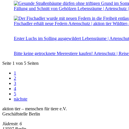
Fällung und Schnitt von Gehölzen
Lebensräume | Artenschutz |
Fischadler erhält neue Federn
Artenschutz | aktion tier Wildtie
Erster Luchs im Solling ausgewildert
Lebensräume | Artenschutz
Bitte keine getrocknete Meerestiere kaufen!
Artenschutz | Reis
Seite 1 von 5 Seiten
1
2
3
4
5
nächste
aktion tier – menschen für tiere e.V.
Geschäftstelle Berlin
Jüdenstr. 6
13597 Berlin