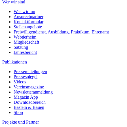
Wer wir sind
Was wir tun
Ansprechpartner
Kontaktformular
Stellenangebote
Freiwilligendienst, Ausbildung, Praktikum, Ehrenamt
Webtierheim
Mitgliedschaft
Satzung
Jahresbericht
Publikationen
Pressemitteilungen
Pressespiegel
Videos
Vereinsmagazine
Newsletteranmeldung
Magazin App
Downloadbereich
Basteln & Bauen
Shop
Projekte und Partner