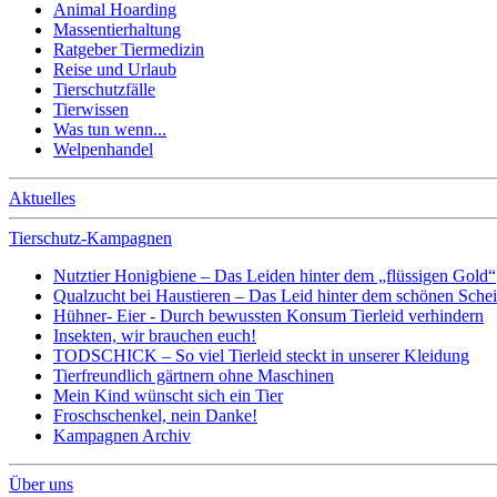
Animal Hoarding
Massentierhaltung
Ratgeber Tiermedizin
Reise und Urlaub
Tierschutzfälle
Tierwissen
Was tun wenn...
Welpenhandel
Aktuelles
Tierschutz-Kampagnen
Nutztier Honigbiene – Das Leiden hinter dem „flüssigen Gold“
Qualzucht bei Haustieren – Das Leid hinter dem schönen Sche
Hühner- Eier - Durch bewussten Konsum Tierleid verhindern
Insekten, wir brauchen euch!
TODSCHICK – So viel Tierleid steckt in unserer Kleidung
Tierfreundlich gärtnern ohne Maschinen
Mein Kind wünscht sich ein Tier
Froschschenkel, nein Danke!
Kampagnen Archiv
Über uns