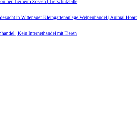
on tier Tierheim Zossen | Tierschutzfälle
dezucht in Wittenauer Kleingartenanlage
Welpenhandel | Animal Hoardin
andel | Kein Internethandel mit Tieren