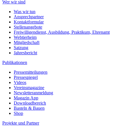
Wer wir sind
Was wir tun
Ansprechpartner
Kontaktformular
Stellenangebote
Freiwilligendienst, Ausbildung, Praktikum, Ehrenamt
Webtierheim
Mitgliedschaft
Satzung
Jahresbericht
Publikationen
Pressemitteilungen
Pressespiegel
Videos
Vereinsmagazine
Newsletteranmeldung
Magazin App
Downloadbereich
Basteln & Bauen
Shop
Projekte und Partner