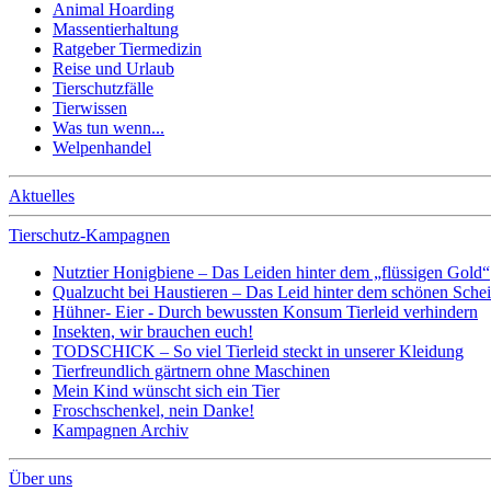
Animal Hoarding
Massentierhaltung
Ratgeber Tiermedizin
Reise und Urlaub
Tierschutzfälle
Tierwissen
Was tun wenn...
Welpenhandel
Aktuelles
Tierschutz-Kampagnen
Nutztier Honigbiene – Das Leiden hinter dem „flüssigen Gold“
Qualzucht bei Haustieren – Das Leid hinter dem schönen Sche
Hühner- Eier - Durch bewussten Konsum Tierleid verhindern
Insekten, wir brauchen euch!
TODSCHICK – So viel Tierleid steckt in unserer Kleidung
Tierfreundlich gärtnern ohne Maschinen
Mein Kind wünscht sich ein Tier
Froschschenkel, nein Danke!
Kampagnen Archiv
Über uns