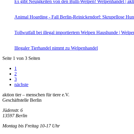
Es gibt Neuigkeiten von den Bulli-Welpen!
Welpenhandel | akti
Animal Hoarding - Fall Berlin-Reinickendorf: Skrupellose Hun
Tollwutfall bei illegal importiertem Welpen
Haushunde | Welpenh
Illegaler Tierhandel nimmt zu
Welpenhandel
Seite 1 von 3 Seiten
1
2
3
nächste
aktion tier – menschen für tiere e.V.
Geschäftstelle Berlin
Jüdenstr. 6
13597 Berlin
Montag bis Freitag 10-17 Uhr