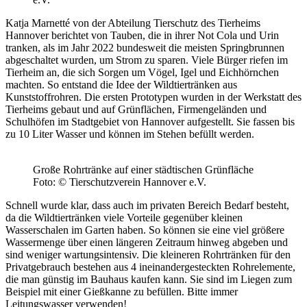
Katja Marnetté von der Abteilung Tierschutz des Tierheims
Hannover berichtet von Tauben, die in ihrer Not Cola und Urin
tranken, als im Jahr 2022 bundesweit die meisten Springbrunnen
abgeschaltet wurden, um Strom zu sparen. Viele Bürger riefen im
Tierheim an, die sich Sorgen um Vögel, Igel und Eichhörnchen
machten. So entstand die Idee der Wildtiertränken aus
Kunststoffrohren. Die ersten Prototypen wurden in der Werkstatt des
Tierheims gebaut und auf Grünflächen, Firmengeländen und
Schulhöfen im Stadtgebiet von Hannover aufgestellt. Sie fassen bis
zu 10 Liter Wasser und können im Stehen befüllt werden.
Große Rohrtränke auf einer städtischen Grünfläche
Foto: © Tierschutzverein Hannover e.V.
Schnell wurde klar, dass auch im privaten Bereich Bedarf besteht,
da die Wildtiertränken viele Vorteile gegenüber kleinen
Wasserschalen im Garten haben. So können sie eine viel größere
Wassermenge über einen längeren Zeitraum hinweg abgeben und
sind weniger wartungsintensiv. Die kleineren Rohrtränken für den
Privatgebrauch bestehen aus 4 ineinandergesteckten Rohrelemente,
die man günstig im Bauhaus kaufen kann. Sie sind im Liegen zum
Beispiel mit einer Gießkanne zu befüllen. Bitte immer
Leitungswasser verwenden!