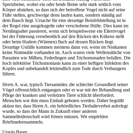
Spreizbeine, wobei ein oder beide Beine sehr stark seitlich vom
Körper abstehen, so dass sich der betroffene Vogel nicht auf seine
Füße stellen, geschweige denn laufen kann, sondern ständig auf
dem Bauch liegt. Ursache für eine derartige Beinfehlstellung ist in
der Regel eine ausgekugelte oder verschobene Hüfte. Dies kann im
Nestlingsalter passieren, wenn sich beispielsweise ein Elternvogel
bei der Fütterung versehentlich auf den Rücken des Kükens stellt
oder beim Hudern (Wärmen) flach auf dessen Rücken liegt.
Derartige Unfälle kommen meistens dann vor, wenn im Nistkasten
keine Nistmulde vorhanden ist. Auch waren viele Wellensittiche von
Parasiten wie Milben, Federlingen und Trichomonaden befallen. Die
hoch infektiöse Trichomoniasis kann zu einer heftigen Infektion des
Kopfes und unbehandelt letztendlich zum Tode durch Verhungern
führen.
Herrn A. war, typisch Tiersammler, die schlechte Gesundheit seiner
Vögel offensichtlich entgangen oder er war mit der Behandlung und
Pflege der kranken und verletzten Tiere schlicht überfordert.
Menschen wie ihm muss Einhalt geboten werden. Daher begrüßt
aktion tier, dass Herrn A. ein behördliches Tierhalteverbot auferlegt
wurde, so dass der Mann in Zukunft einer anderen
Sammelleidenschaft wird frönen müssen. Wir empfehlen
Briefmarkensammeln.
Ursula Bauer