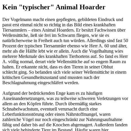
Kein "typischer" Animal Hoarder
Der Vogelmann macht einen gepflegten, gebildeten Eindruck und
passt erst einmal nicht so richtig in das Bild eines krankhaften
Tiersammlers – eines Animal Hoarders. Er besitzt Fachwissen über
Wellensittiche, ließ sie frei im Schwarm fliegen, wie sie es
natürlicherweise in Freiheit auch tun würden. Allerdings sind fast 50
Prozent der typischen Tiersammler ebenso wie Herr A. 60 und älter,
mehr als die Hälfte lebt wie er allein. Auch die Vogelhaltung wies
mehrere Merkmale des krankhaften Tierhortens auf. So fand es Herr
A. völlig normal, derart viele Wellensittiche auf so engem Raum zu
halten. Er erkannte nicht, dass es den Tieren in seiner Obhut
schlecht ging. So befanden sich viele seiner Wellensittiche in einem
kritischen Gesundheitszustand und mussten nach der
Beschlagnahmung eingeschläfert werden.
Aufgrund der bedrückenden Enge kam es zu häufigen
Auseinandersetzungen, was zu teilweise schweren Verletzungen vor
allem an den Köpfen führte. Durch übermäßig starkes
Schnabelwachstum, eventuell verursacht durch eine
Leberfunktionsstörung oder einen Nährstoffmangel, waren
zahlreiche Vögel nur noch eingeschränkt zur Nahrungsaufnahme
fähig und daher bis auf die Knochen abgemagert. Außerdem fanden
sich viele behinderte Tiere im Bestand. Häufig waren hier