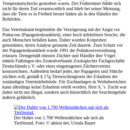
Temperaturschocks gestorben waren. Der Frührentner fühlte sich
nicht für deren Tod verantwortlich und blieb bei seiner Meinung,
dass die Tiere es in Freiheit besser hätten als in den Händen der
Behörden.
Das Veterinäramt begründete die Verzögerung mit der Angst vor
Psittacose (Papageienkrankheit), einer hoch infektiösen Seuche, die
auch Menschen befallen kann. Daher wurden Kotproben
genommen, deren Analyse geraume Zeit dauerte. Zum Schutz vor
der Papageienkrankheit wurde 1991 die Psittakoseverordnung
erlassen. Demgemäß müssen Züchter und Händler ihre Vögel
mittels Fußringen des Zentralverbands Zoologischer Fachgeschäfte
Deutschlands e.V. oder eines eingetragenen Züchtervereins
kennzeichnen. Außerdem bedarf jeder, der Papageien und Sittiche
züchten will, gemäß § 17g Tierseuchengesetz der Erlaubnis der
zuständigen Veterinärbehörde. Für Zuchtanlagen in Wohnbereichen
kann allerdings keine Erlaubnis erteilt werden. Herr A.´s Zucht war
daher nicht nur illegal, sondern auch hinsichtlich der Seuchengefahr
äußerst gefährlich.
Der Halter von 1.700 Wellensittichen sah sich als
Tierfreund.
Foto: © aktion tier, Ursula Bauer