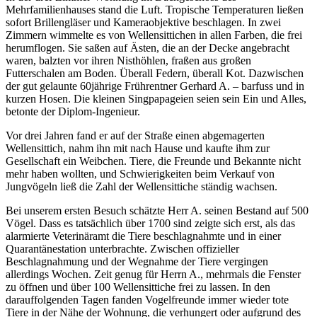
Mehrfamilienhauses stand die Luft. Tropische Temperaturen ließen
sofort Brillengläser und Kameraobjektive beschlagen. In zwei
Zimmern wimmelte es von Wellensittichen in allen Farben, die frei
herumflogen. Sie saßen auf Ästen, die an der Decke angebracht
waren, balzten vor ihren Nisthöhlen, fraßen aus großen
Futterschalen am Boden. Überall Federn, überall Kot. Dazwischen
der gut gelaunte 60jährige Frührentner Gerhard A. – barfuss und in
kurzen Hosen. Die kleinen Singpapageien seien sein Ein und Alles,
betonte der Diplom-Ingenieur.
Vor drei Jahren fand er auf der Straße einen abgemagerten
Wellensittich, nahm ihn mit nach Hause und kaufte ihm zur
Gesellschaft ein Weibchen. Tiere, die Freunde und Bekannte nicht
mehr haben wollten, und Schwierigkeiten beim Verkauf von
Jungvögeln ließ die Zahl der Wellensittiche ständig wachsen.
Bei unserem ersten Besuch schätzte Herr A. seinen Bestand auf 500
Vögel. Dass es tatsächlich über 1700 sind zeigte sich erst, als das
alarmierte Veterinäramt die Tiere beschlagnahmte und in einer
Quarantänestation unterbrachte. Zwischen offizieller
Beschlagnahmung und der Wegnahme der Tiere vergingen
allerdings Wochen. Zeit genug für Herrn A., mehrmals die Fenster
zu öffnen und über 100 Wellensittiche frei zu lassen. In den
darauffolgenden Tagen fanden Vogelfreunde immer wieder tote
Tiere in der Nähe der Wohnung, die verhungert oder aufgrund des