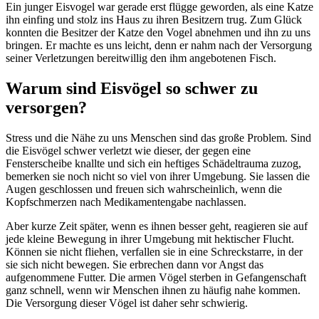
Ein junger Eisvogel war gerade erst flügge geworden, als eine Katze
ihn einfing und stolz ins Haus zu ihren Besitzern trug. Zum Glück
konnten die Besitzer der Katze den Vogel abnehmen und ihn zu uns
bringen. Er machte es uns leicht, denn er nahm nach der Versorgung
seiner Verletzungen bereitwillig den ihm angebotenen Fisch.
Warum sind Eisvögel so schwer zu
versorgen?
Stress und die Nähe zu uns Menschen sind das große Problem. Sind
die Eisvögel schwer verletzt wie dieser, der gegen eine
Fensterscheibe knallte und sich ein heftiges Schädeltrauma zuzog,
bemerken sie noch nicht so viel von ihrer Umgebung. Sie lassen die
Augen geschlossen und freuen sich wahrscheinlich, wenn die
Kopfschmerzen nach Medikamentengabe nachlassen.
Aber kurze Zeit später, wenn es ihnen besser geht, reagieren sie auf
jede kleine Bewegung in ihrer Umgebung mit hektischer Flucht.
Können sie nicht fliehen, verfallen sie in eine Schreckstarre, in der
sie sich nicht bewegen. Sie erbrechen dann vor Angst das
aufgenommene Futter. Die armen Vögel sterben in Gefangenschaft
ganz schnell, wenn wir Menschen ihnen zu häufig nahe kommen.
Die Versorgung dieser Vögel ist daher sehr schwierig.