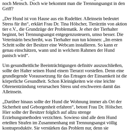
noch Mensch. Doch wie bekommt man die Trennungsangst in den
Griff?
„Der Hund ist von Hause aus ein Rudeltier. Alleinsein bedeutet
Stress für ihn“, erklärt Frau Dr. Tina Hölscher, Tierärztin von aktion
tier e.V., die Grundzüge der Problematik. Je eher der Tierhalter
beginnt, bei Trennungsangst entgegenzusteuern, umso besser. Die
Veterinärin beschreibt, was Tierhalter nun tun können: „Im ersten
Schritt sollte der Besitzer eine Webcam installieren. So kann er
genau einschätzen, wann und in welchem Rahmen der Hund
panisch wird“.
Um gesundheitliche Beeinträchtigungen definitiv auszuschließen,
sollte der Halter seinen Hund einem Tierarzt vorstellen. Denn eine
grundlegende Voraussetzung für das Ertragen der Einsamkeit ist die
körperliche Gesundheit. Schon Kleinigkeiten wie eine leichte
Ohrenentzündung verursachen Stress und erschweren damit das
Alleinsein.
„Darüber hinaus sollte der Hund die Wohnung immer als Ort der
Sicherheit und Geborgenheit erfahren“, betont Frau Dr. Hölscher.
Hier sollte der Besitzer folglich auf allzu strenge
Erziehungsmethoden verzichten. Sowieso sind alle dem Hund
erteilten Strafen im Zusammenhang mit Trennungsangst völlig
kontraproduktiv. Sie verstärken das Problem nur, denn sie