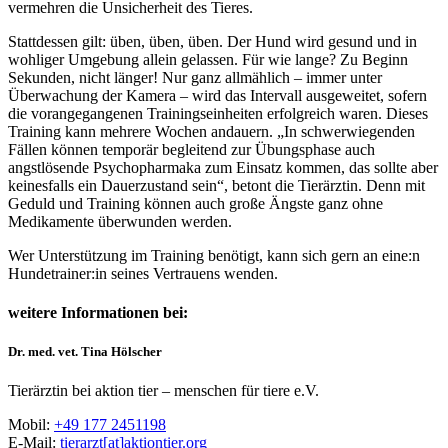
vermehren die Unsicherheit des Tieres.
Stattdessen gilt: üben, üben, üben. Der Hund wird gesund und in
wohliger Umgebung allein gelassen. Für wie lange? Zu Beginn
Sekunden, nicht länger! Nur ganz allmählich – immer unter
Überwachung der Kamera – wird das Intervall ausgeweitet, sofern
die vorangegangenen Trainingseinheiten erfolgreich waren. Dieses
Training kann mehrere Wochen andauern. „In schwerwiegenden
Fällen können temporär begleitend zur Übungsphase auch
angstlösende Psychopharmaka zum Einsatz kommen, das sollte aber
keinesfalls ein Dauerzustand sein“, betont die Tierärztin. Denn mit
Geduld und Training können auch große Ängste ganz ohne
Medikamente überwunden werden.
Wer Unterstützung im Training benötigt, kann sich gern an eine:n
Hundetrainer:in seines Vertrauens wenden.
weitere Informationen bei:
Dr. med. vet. Tina Hölscher
Tierärztin bei aktion tier – menschen für tiere e.V.
Mobil:
+49 177 2451198
E-Mail:
tierarzt[at]aktiontier.org