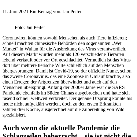
11. Juni 2021
Ein Beitrag von:
Jan Peifer
Foto: Jan Peifer
Coronaviren können sowohl Menschen als auch Tiere infizieren;
schnell machten chinesische Behörden den sogenannten „Wet
Market“ in Wuhan für die Ausbreitung des Virus verantwortlich.
Auf diesem Markt wurden mehr als 120 verschiedene Tierarten
lebend verkauft oder vor Ort geschlachtet. Vermutlich ist das Virus
dort über mehrere tierische Wirte schließlich auf den Menschen
übergesprungen. Damit ist Covid-19, so der offizielle Name, schon
das zweite Coronavirus, das eine Zoonose in Umlauf brachte, also
einen Erreger, der Artgrenzen überwindet und auch auf den
Menschen überspringt. Anfang der 2000er Jahre war die SARS-
Pandemie ebenfalls im Süden Chinas ausgebrochen und hatte sich
rasend schnell weltweit verbreitet. Der genaue Ursprung konnte bis
heute nicht aufgeklärt werden, doch zu den ersten Erkrankten
zählten drei Köche, ausgerechnet auf die Zubereitung von Wild
spezialisiert.
Auch wenn die aktuelle Pandemie die
Schlagzeilen beherrscht – sie ist nicht die