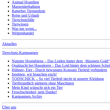
Animal Hoarding
Massentierhaltung
Ratgeber Tiermedizin
Reise und Urlaub
Tierschutzfälle
Tierwissen
Was tun wenn...
Welpenhandel
Aktuelles
Tierschutz-Kampagnen
Nutztier Honigbiene – Das Leiden hinter dem „flüssigen Gold“
Qualzucht bei Haustieren – Das Leid hinter dem schönen Sche
Hühner- Eier - Durch bewussten Konsum Tierleid verhindern
Insekten, wir brauchen euch!
TODSCHICK – So viel Tierleid steckt in unserer Kleidung
Tierfreundlich gärtnern ohne Maschinen
Mein Kind wünscht sich ein Tier
Froschschenkel, nein Danke!
Kampagnen Archiv
Über uns