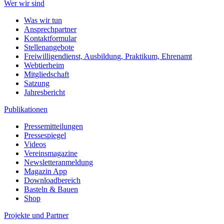
Wer wir sind
Was wir tun
Ansprechpartner
Kontaktformular
Stellenangebote
Freiwilligendienst, Ausbildung, Praktikum, Ehrenamt
Webtierheim
Mitgliedschaft
Satzung
Jahresbericht
Publikationen
Pressemitteilungen
Pressespiegel
Videos
Vereinsmagazine
Newsletteranmeldung
Magazin App
Downloadbereich
Basteln & Bauen
Shop
Projekte und Partner