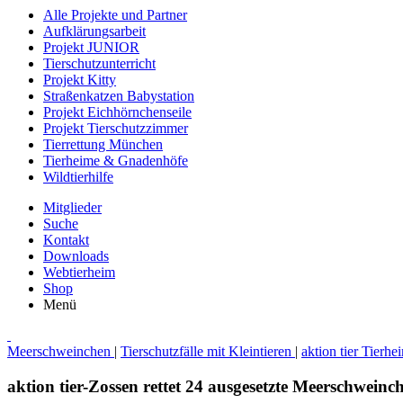
Alle Projekte und Partner
Aufklärungsarbeit
Projekt JUNIOR
Tierschutzunterricht
Projekt Kitty
Straßenkatzen Babystation
Projekt Eichhörnchenseile
Projekt Tierschutzzimmer
Tierrettung München
Tierheime & Gnadenhöfe
Wildtierhilfe
Mitglieder
Suche
Kontakt
Downloads
Webtierheim
Shop
Menü
Meerschweinchen
|
Tierschutzfälle mit Kleintieren
|
aktion tier Tierh
aktion tier-Zossen rettet 24 ausgesetzte Meerschweinc