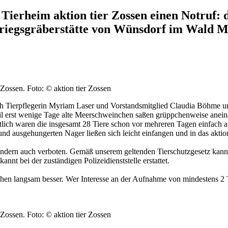
ierheim aktion tier Zossen einen Notruf: d
Kriegsgräberstätte von Wünsdorf im Wald M
r Zossen.
Foto: © aktion tier Zossen
h Tierpflegerin Myriam Laser und Vorstandsmitglied Claudia Böhme um
eil erst wenige Tage alte Meerschweinchen saßen grüppchenweise aneina
tlich waren die insgesamt 28 Tiere schon vor mehreren Tagen einfach
d ausgehungerten Nager ließen sich leicht einfangen und in das aktio
sondern auch verboten. Gemäß unserem geltenden Tierschutzgesetz kann
t bei der zuständigen Polizeidienststelle erstattet.
hen langsam besser. Wer Interesse an der Aufnahme von mindestens 2 
r Zossen.
Foto: © aktion tier Zossen