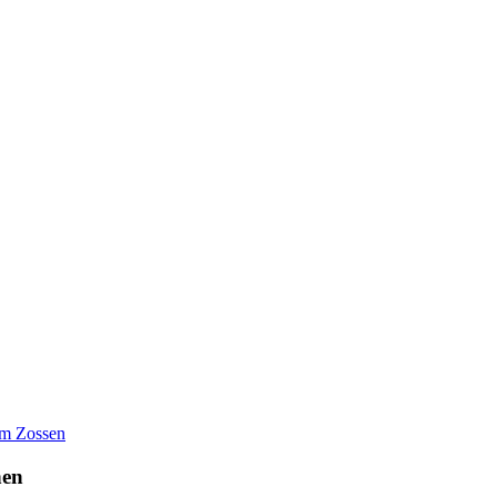
eim Zossen
hen