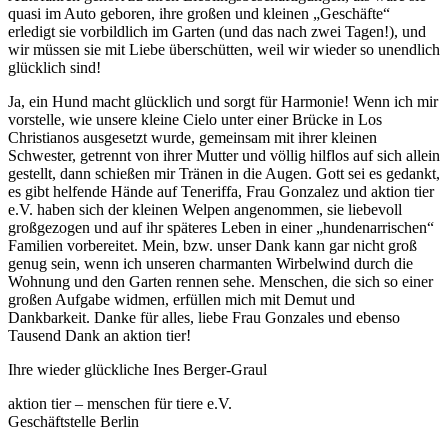
quasi im Auto geboren, ihre großen und kleinen „Geschäfte“
erledigt sie vorbildlich im Garten (und das nach zwei Tagen!), und
wir müssen sie mit Liebe überschütten, weil wir wieder so unendlich
glücklich sind!
Ja, ein Hund macht glücklich und sorgt für Harmonie! Wenn ich mir
vorstelle, wie unsere kleine Cielo unter einer Brücke in Los
Christianos ausgesetzt wurde, gemeinsam mit ihrer kleinen
Schwester, getrennt von ihrer Mutter und völlig hilflos auf sich allein
gestellt, dann schießen mir Tränen in die Augen. Gott sei es gedankt,
es gibt helfende Hände auf Teneriffa, Frau Gonzalez und aktion tier
e.V. haben sich der kleinen Welpen angenommen, sie liebevoll
großgezogen und auf ihr späteres Leben in einer „hundenarrischen“
Familien vorbereitet. Mein, bzw. unser Dank kann gar nicht groß
genug sein, wenn ich unseren charmanten Wirbelwind durch die
Wohnung und den Garten rennen sehe. Menschen, die sich so einer
großen Aufgabe widmen, erfüllen mich mit Demut und
Dankbarkeit. Danke für alles, liebe Frau Gonzales und ebenso
Tausend Dank an aktion tier!
Ihre wieder glückliche Ines Berger-Graul
aktion tier – menschen für tiere e.V.
Geschäftstelle Berlin