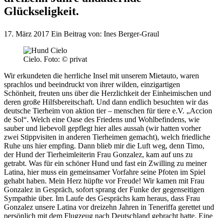
Glückseligkeit.
17. März 2017
Ein Beitrag von: Ines Berger-Graul
Cielo. Foto: © privat
Wir erkundeten die herrliche Insel mit unserem Mietauto, waren
sprachlos und beeindruckt von ihrer wilden, einzigartigen
Schönheit, freuten uns über die Herzlichkeit der Einheimischen und
deren große Hilfsbereitschaft. Und dann endlich besuchten wir das
deutsche Tierheim von aktion tier – menschen für tiere e.V. „Accion
de Sol“. Welch eine Oase des Friedens und Wohlbefindens, wie
sauber und liebevoll gepflegt hier alles aussah (wir hatten vorher
zwei Stippvisiten in anderen Tierheimen gemacht), welch friedliche
Ruhe uns hier empfing. Dann blieb mir die Luft weg, denn Timo,
der Hund der Tierheimleiterin Frau Gonzalez, kam auf uns zu
getrabt. Was für ein schöner Hund und fast ein Zwilling zu meiner
Latina, hier muss ein gemeinsamer Vorfahre seine Pfoten im Spiel
gehabt haben. Mein Herz hüpfte vor Freude! Wir kamen mit Frau
Gonzalez in Gespräch, sofort sprang der Funke der gegenseitigen
Sympathie über. Im Laufe des Gesprächs kam heraus, dass Frau
Gonzalez unsere Latina vor dreizehn Jahren in Teneriffa gerettet und
persönlich mit dem Flugzeug nach Deutschland gebracht hatte. Eine