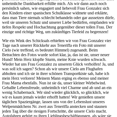
unheimliche Dankbarkeit erfüllte mich. Als wir dann auch noch
persönlich sahen, wie engagiert und liebevoll Frau Gonzalez sich
den Kindern einer spanischen Schulklasse widmete und erklärte,
dass man Tiere niemals schlecht behandeln oder gar aussetzen dürfe,
weil sie unseren Schutz und unserer Liebe bedürfen, empfanden wir
tiefen Respekt und Hochachtung gegenüber dieser tollen Frau. Der
einzige und richtige Weg, um zukünftiges Tierleid zu begrenzen!
Wie ein Wink des Schicksals erhielten wir von Frau Gonzalez vier
Tage nach unserer Rückkehr aus Teneriffa ein Foto mit unserer
Cielo (wie treffend, es bedeutet Himmel) zugesandt. Beim
Betrachten des Fotos wurde sofort klar, ja, das ist sie, unser neuer
Hund! Mein Herz klopfte Sturm, meine Knie wurden schwach.
Wieder hat uns Frau Gonzalez zu unserem Glück verholfen! Ja, und
was soll ich sagen? Schon als wir unsere Cielo am Flughafen
abholten und ich sie in ihrer schönen Transportkiste sah, habe ich
mein Herz verloren! Meinem Mann erging es ebenso und meiner
Frau Mama ebenfalls. Nun ist sie da, unser kleiner Wirbelwind.
Geballte Lebensfreude, unheimlich viel Charme und ab und an ein
wenig Schabernack. Wir sind wieder glücklich, so glücklich, wie
wir es kaum jemals wieder erhofft hatten! Wir genießen unsere
täglichen Spaziergänge, lassen uns von der Lebenslust unseres
Welpenmädchens Nr. zwei aus Teneriffa anstecken und staunen
jeden Tag über die riesigen Fortschritte, die unsere Cielo macht.
Autofahren gehört zu ihren Lieblingsbeschäftigungen, als wäre sie