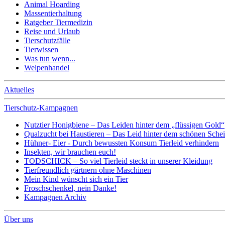
Animal Hoarding
Massentierhaltung
Ratgeber Tiermedizin
Reise und Urlaub
Tierschutzfälle
Tierwissen
Was tun wenn...
Welpenhandel
Aktuelles
Tierschutz-Kampagnen
Nutztier Honigbiene – Das Leiden hinter dem „flüssigen Gold“
Qualzucht bei Haustieren – Das Leid hinter dem schönen Sche
Hühner- Eier - Durch bewussten Konsum Tierleid verhindern
Insekten, wir brauchen euch!
TODSCHICK – So viel Tierleid steckt in unserer Kleidung
Tierfreundlich gärtnern ohne Maschinen
Mein Kind wünscht sich ein Tier
Froschschenkel, nein Danke!
Kampagnen Archiv
Über uns