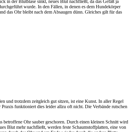
k in der Blutblase sinkt, neues Blut nachfließt, da das Gefäß ja
durchgeführt wurde. In den Fällen, in denen es dem Hundekörper
 und das Ohr bleibt nach dem Absaugen dünn. Gleiches gilt für das
 und trotzdem zeitgleich gut sitzen, ist eine Kunst. In aller Regel
xis funktioniert dies leider allzu oft nicht. Die Verbände rutschen
as betroffene Ohr sauber geschoren. Durch einen kleinen Schnitt wird
ues Blut mehr nachfließt, werden feste Schaumstoffplatten, eine von