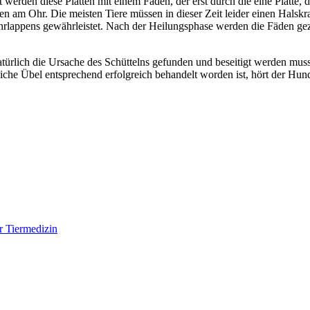
t werden diese Platten mit einem Faden, der erst durch die eine Platte
chen am Ohr. Die meisten Tiere müssen in dieser Zeit leider einen Hals
rlappens gewährleistet. Nach der Heilungsphase werden die Fäden gez
̈rlich die Ursache des Schüttelns gefunden und beseitigt werden muss!
che Übel entsprechend erfolgreich behandelt worden ist, hört der Hund m
r Tiermedizin