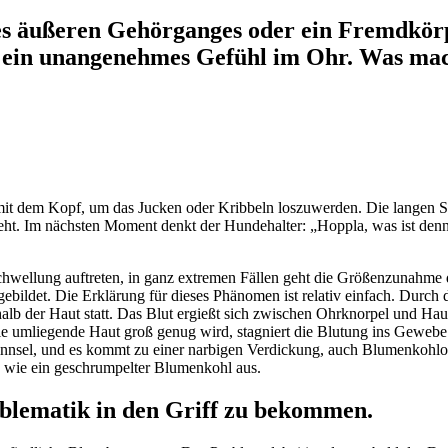
s äußeren Gehörganges oder ein Fremdkörp
s ein unangenehmes Gefühl im Ohr. Was mac
d mit dem Kopf, um das Jucken oder Kribbeln loszuwerden. Die langen 
eht. Im nächsten Moment denkt der Hundehalter: „Hoppla, was ist denn 
Schwellung auftreten, in ganz extremen Fällen geht die Größenzunahme 
gebildet. Die Erklärung für dieses Phänomen ist relativ einfach. Durch
lb der Haut statt. Das Blut ergießt sich zwischen Ohrknorpel und Haut. J
e umliegende Haut groß genug wird, stagniert die Blutung ins Gewebe.
erinnsel, und es kommt zu einer narbigen Verdickung, auch Blumenkohloh
h wie ein geschrumpelter Blumenkohl aus.
Problematik in den Griff zu bekommen.