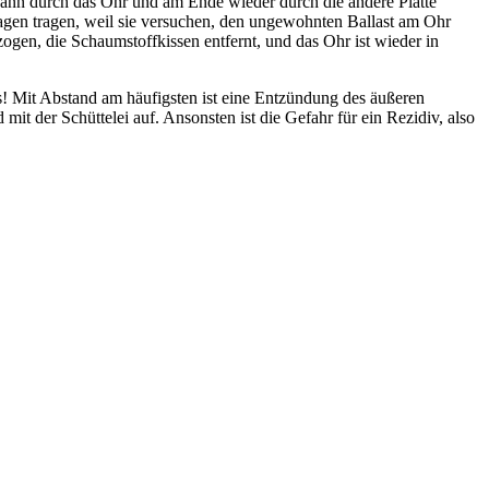
, dann durch das Ohr und am Ende wieder durch die andere Platte
kragen tragen, weil sie versuchen, den ungewohnten Ballast am Ohr
ogen, die Schaumstoffkissen entfernt, und das Ohr ist wieder in
 Mit Abstand am häufigsten ist eine Entzündung des äußeren
it der Schüttelei auf. Ansonsten ist die Gefahr für ein Rezidiv, also