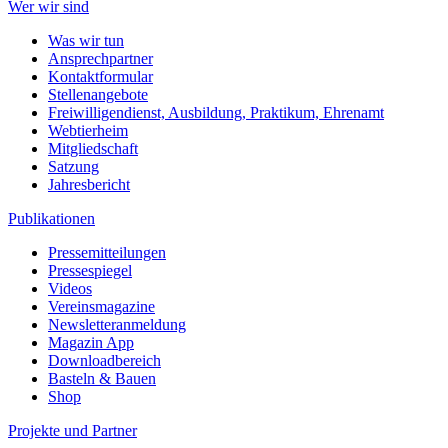
Wer wir sind
Was wir tun
Ansprechpartner
Kontaktformular
Stellenangebote
Freiwilligendienst, Ausbildung, Praktikum, Ehrenamt
Webtierheim
Mitgliedschaft
Satzung
Jahresbericht
Publikationen
Pressemitteilungen
Pressespiegel
Videos
Vereinsmagazine
Newsletteranmeldung
Magazin App
Downloadbereich
Basteln & Bauen
Shop
Projekte und Partner