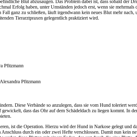
efindliche Blut abzusaugen. Das Problem dabei ist, dass sobald der Druc
chmal Erfolg haben, unter Umständen jedoch erst, wenn sie mehrmals 
n Fall ganz zu schließen, läuft irgendwann kein neues Blut mehr nach,
enden Tierarztpraxen gelegentlich praktiziert wird.
ra Pfitzmann
 Alexandra Pfitzmann
dern. Diese Verbände so anzulegen, dass sie vom Hund toleriert werden
wickelt, dass das Ohr auf dem Schädeldach zu liegen kommt. In der Pra
ieten.
eren, ist die Operation. Hierzu wird der Hund in Narkose gelegt und d
im Anschluss durch ein oder zwei Hefte verschlossen. Damit nun kein ne