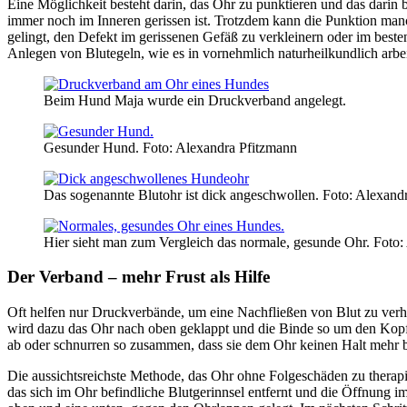
Eine Möglichkeit besteht darin, das Ohr zu punktieren und das darin b
immer noch im Inneren gerissen ist. Trotzdem kann die Punktion man
gelingt, den Defekt im gerissenen Gefäß zu verkleinern oder im beste
Anlegen von Blutegeln, wie es in vornehmlich naturheilkundlich arbeit
Beim Hund Maja wurde ein Druckverband angelegt.
Gesunder Hund.
Foto: Alexandra Pfitzmann
Das sogenannte Blutohr ist dick angeschwollen.
Foto: Alexand
Hier sieht man zum Vergleich das normale, gesunde Ohr.
Foto:
Der Verband – mehr Frust als Hilfe
Oft helfen nur Druckverbände, um eine Nachfließen von Blut zu verhin
wird dazu das Ohr nach oben geklappt und die Binde so um den Kopf ge
ab oder schnurren so zusammen, dass sie dem Ohr keinen Halt mehr b
Die aussichtsreichste Methode, das Ohr ohne Folgeschäden zu therapi
das sich im Ohr befindliche Blutgerinnsel entfernt und die Öffnung 