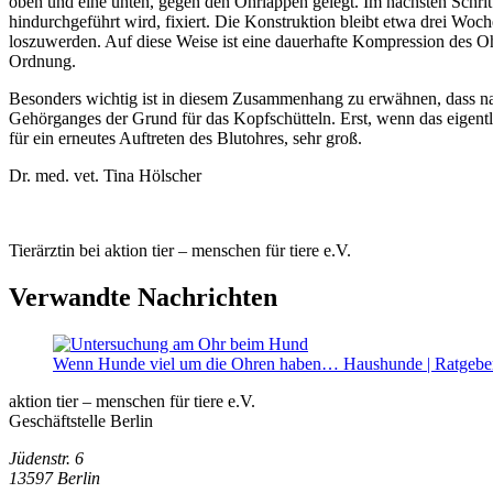
oben und eine unten, gegen den Ohrlappen gelegt. Im nächsten Schrit
hindurchgeführt wird, fixiert. Die Konstruktion bleibt etwa drei Wo
loszuwerden. Auf diese Weise ist eine dauerhafte Kompression des Oh
Ordnung.
Besonders wichtig ist in diesem Zusammenhang zu erwähnen, dass natu
Gehörganges der Grund für das Kopfschütteln. Erst, wenn das eigentli
für ein erneutes Auftreten des Blutohres, sehr groß.
Dr. med. vet. Tina Hölscher
Tierärztin bei aktion tier – menschen für tiere e.V.
Verwandte Nachrichten
Wenn Hunde viel um die Ohren haben…
Haushunde | Ratgebe
aktion tier – menschen für tiere e.V.
Geschäftstelle Berlin
Jüdenstr. 6
13597 Berlin