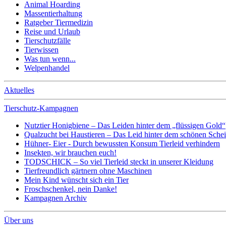
Animal Hoarding
Massentierhaltung
Ratgeber Tiermedizin
Reise und Urlaub
Tierschutzfälle
Tierwissen
Was tun wenn...
Welpenhandel
Aktuelles
Tierschutz-Kampagnen
Nutztier Honigbiene – Das Leiden hinter dem „flüssigen Gold“
Qualzucht bei Haustieren – Das Leid hinter dem schönen Sche
Hühner- Eier - Durch bewussten Konsum Tierleid verhindern
Insekten, wir brauchen euch!
TODSCHICK – So viel Tierleid steckt in unserer Kleidung
Tierfreundlich gärtnern ohne Maschinen
Mein Kind wünscht sich ein Tier
Froschschenkel, nein Danke!
Kampagnen Archiv
Über uns