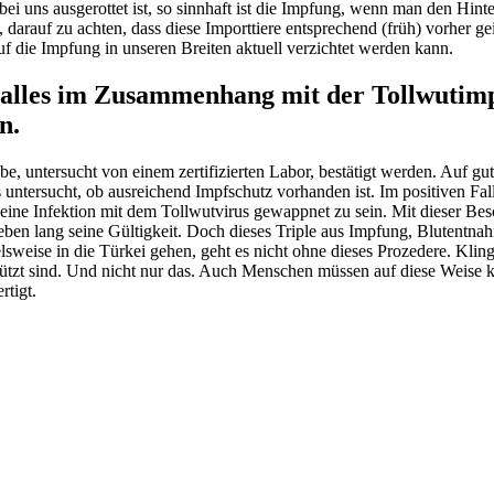
 bei uns ausgerottet ist, so sinnhaft ist die Impfung, wenn man den Hi
arauf zu achten, dass diese Importtiere entsprechend (früh) vorher gei
auf die Impfung in unseren Breiten aktuell verzichtet werden kann.
d alles im Zusammenhang mit der Tollwutim
n.
, untersucht von einem zertifizierten Labor, bestätigt werden. Auf gu
tersucht, ob ausreichend Impfschutz vorhanden ist. Im positiven Fall s
 eine Infektion mit dem Tollwutvirus gewappnet zu sein. Mit dieser Be
erleben lang seine Gültigkeit. Doch dieses Triple aus Impfung, Blutent
ielsweise in die Türkei gehen, geht es nicht ohne dieses Prozedere. Kli
hützt sind. Und nicht nur das. Auch Menschen müssen auf diese Weise 
rtigt.