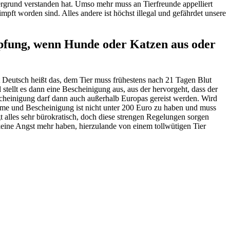
ntergrund verstanden hat. Umso mehr muss an Tierfreunde appelliert
mpft worden sind. Alles andere ist höchst illegal und gefährdet unsere
pfung, wenn Hunde oder Katzen aus oder
t Deutsch heißt das, dem Tier muss frühestens nach 21 Tagen Blut
tellt es dann eine Bescheinigung aus, aus der hervorgeht, dass der
scheinigung darf dann auch außerhalb Europas gereist werden. Wird
nahme und Bescheinigung ist nicht unter 200 Euro zu haben und muss
ngt alles sehr bürokratisch, doch diese strengen Regelungen sorgen
keine Angst mehr haben, hierzulande von einem tollwütigen Tier