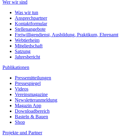
Wer wir sind
Was wir tun
Ansprechpartner
Kontaktformular
Stellenangebote
Freiwilligendienst, Ausbildung, Praktikum, Ehrenamt
Webtierheim
Mitgliedschaft
Satzung
Jahresbericht
Publikationen
Pressemitteilungen
Pressespiegel
Videos
Vereinsmagazine
Newsletteranmeldung
Magazin App
Downloadbereich
Basteln & Bauen
Shop
Projekte und Partner