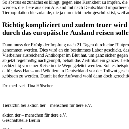
So abstrus es zunächst es klingt, gegen eine Krankheit zu impfen, die
werden, die Tiere aus dem Ausland mit nach Deutschland importieren, d
Tierpopulation hierzulande, die ja nun nicht mehr geschützt ist, weil 
Richtig kompliziert und zudem teuer wir
durch das europäische Ausland reisen solle
Dann muss der Erfolg der Impfung nach 21 Tagen durch eine Blutprobe
genommen werden. Dies wird an ein bestimmtes Labor geschickt, das un
Vierbeiner ausreichend Antikörper im Blut hat, um ganz sicher gegen
ab jetzt regelmäßig nachgeimpft, behält das Zertifikat ein ganzes Ti
rechtzeitig vor einer Reise in die Wege geleitet werden. Soll es beisp
dafür, dass Haus- und Wildtiere in Deutschland vor der Tollwut gesc
gebissen zu werden. Damit ist der Aufwand wohl dann doch gerechtfe
Dr. med. vet. Tina Hölscher
Tierärztin bei aktion tier – menschen für tiere e.V.
aktion tier – menschen für tiere e.V.
Geschäftstelle Berlin