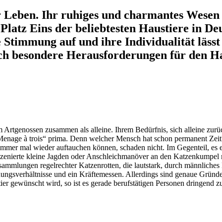
er Leben. Ihr ruhiges und charmantes Wesen
 Platz Eins der beliebtesten Haustiere in D
Stimmung auf und ihre Individualität lässt
uch besondere Herausforderungen für den Hal
einem Artgenossen zusammen als alleine. Ihrem Bedürfnis, sich alleine z
„Menage à trois“ prima. Denn welcher Mensch hat schon permanent Zeit?
 immer mal wieder auftauchen können, schaden nicht. Im Gegenteil, es 
szenierte kleine Jagden oder Anschleichmanöver an den Katzenkumpel
rsammlungen regelrechter Katzenrotten, die lautstark, durch männliches
ungsverhältnisse und ein Kräftemessen. Allerdings sind genaue Gründe n
er gewünscht wird, so ist es gerade berufstätigen Personen dringend z