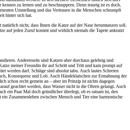
r kennen zu lernen und zu beschnuppern. Denn traurig ist es doch,
 erneuten Umstellung und das Vertrauen in die Menschen schrumpft
t hinter sich hat.
 natürlich nicht, dass Ihnen die Katze auf der Nase herumtanzen soll.
tze auf jeden Zuruf kommt und wirklich niemals die Tapete ankratzt
andieren. Andererseits sind Katzen aber durchaus gelehrig und
 Katze meiner Freundin ihr auf Schritt und Tritt und kam prompt auf
eitet werden darf. Schläge sind absolut tabu. Auch lautes Schreien
es auch, Konsequenz und Lob. Auch Händeklatschen zur Ermahnung der
lich schon recht gemein an – aber im Prinzip ist nichts dagegen
darauf geachtet werden, dass Wasser nicht in die Ohren gelangt. Auch
nach ein Paar Mal doch gründlicher überlegt, ob es ratsam ist, den
 ist ein Zusammenleben zwischen Mensch und Tier eine harmonische