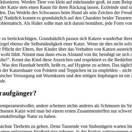
tionieren. Werden Tiere von klein auf miteinander groß, ist zum Bei
d der Katze stets einen Raum für ihren Rückzug lassen. Erzfeinde sind sie
heiden. Das Wedeln des Schwanzes beim Hund als sein Zeichen der Freud
g! Natürlich kommt es grundsätzlich auf den Charakter beider Tierarte
oblematisch. Als Halter sollte man sich darum bemühen, jede Form von
zu berücksichtigen. Grundsätzlich passen sich Katzen wunderbar ihrer 
egel ebenso die Selbstständigkeit einer Katze. Wenn sie dies nicht sofor
 der Pflicht der Eltern, ihre Kinder über das Verhalten von Katzen aus
h wohl fühlt. Nimmt man dann etwas Abstand von ihr, beruhigt sie sich 
he!“. Kennt das Kind diese Anzeichen und respektiert es die Bedürfniss
as den Haushalt betrifft, heißt es, auf Hygiene zu achten. Das täglich
en der Katzenhaare von Polstern und Teppichen ist zu empfehlen – nic
izinischer Versorgung mit Wurmkuren und den nötigen Impfungen ist e
ude.
raufgänger?
d temperamentvoller, andere scheinen nichts anderes als Schmusen im S
achsenen Katze wird man bei einem ersten Zusammentreffen nur schwerli
ontaktfreudige Natur zu haben.
nächste Tierheim zu gehen. Denn Tausende von Stubentigern warten hier
on einer gefangenen Straßenkatze geboren, in der Station aufgenommen