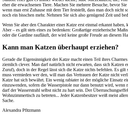
eher die erwachsenen Tiere. Machen Sie mehrere Besuche, bevor Sie s
wenn man erst Zuhause mit dem Tier feststellt, dass man doch nicht 
noch ein bisschen mehr. Nehmen Sie sich also genügend Zeit und bede
Wenn Sie aber den Charakter einer Katze erst einmal erkannt haben, kö
Aber – es gilt stets eines zu bedenken: Großartige erzieherische Ma
oder die Gardine raufläuft, der wird keine große Freude an diesem Ha
Kann man Katzen überhaupt erziehen?
Gerade die Eigensinnigkeit der Katze macht einen Teil ihres Charmes
ziemlich clever. Man darf natürlich nicht erwarten, dass sich Katzen 
Zuruf), doch in der Regel lässt sich die Katze nichts befehlen. Es gil
muss vermieden wer den, will man das Vertrauen der Katze nicht ver
Katze hat sich bewährt. Ein wenig rabiater ist der mögliche Einsatz e
einzuwenden, sofern die Wasserpistole nur dann benutzt wird, wenn ma
darf der Wasserstrahl selbst nicht zu hart sein. Der Überraschungseffe
Wohnzimmertisch zu betreten... Jeder Katzenbesitzer weiß meist all
Sache.
Alexandra Pfitzmann