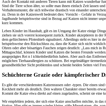
Auch der Kontakt mit anderen Tieren kann mit Katzen wunderbar funk
Sind die Tiere schon älter, so sollte man ihnen einfach Zeit lassen un
Verhaltensmuster, die sich teilweise drastisch von einander untersc
zu. Denn in der Katzenwelt bedeutet dies: Vorsicht – Gefahr in Verzu
Jagdhunde beispielsweise sind in Bezug auf Katzen nicht immer unpr
kurz kommen.
Leben Kinder im Haushalt, gilt es im Umgang der Katze einige Dinge 
ziehen sie sich vorerst konsequent zurück. Kinder akzeptieren in der R
dem gefürchteten Pfotenhieb signalisiert. Allerdings steht es hier in
beispielsweise den Rückschluss zu, dass die Katze sich nicht wirklic
Ohren oder aber bösartiges Fauchen zeigen deutlich: „Lass mich in Ru
Mittagsschlaf, können Kinder und Katzen die besten Freunde werden. W
ausgeprägtes Rei n l ichkeitsbedürfnis haben. Aber auch das Entfern
möglichen Tierhaarallergien zu schützen. Bei regelmäßiger tiermed
gesundheitlicher Sicht problemlos und schenkt beiden Seiten viel Fre
Schüchterne Grazie oder kämpferischer D
Es gibt die verschiedensten Katzenrassen oder -typen. Die einen sin
Keckheit mehr als deutlich. Den wahren Charakter einer bereits erw
Kommt die Katze etwa direkt auf einen zugelaufen, scheint sie eine k
Wir empfehlen jedem, der sich eine Katze anschaffen möchte, in das 
Station. Hier gibt es immer wieder kleine, süße Miezekatzen, die, v