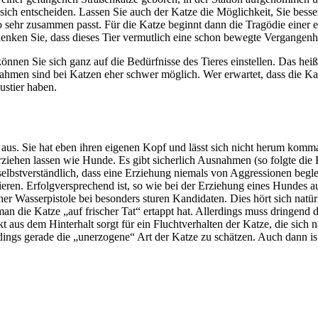
ich entscheiden. Lassen Sie auch der Katze die Möglichkeit, Sie besse
so sehr zusammen passt. Für die Katze beginnt dann die Tragödie einer
nken Sie, dass dieses Tier vermutlich eine schon bewegte Vergangenhei
nnen Sie sich ganz auf die Bedürfnisse des Tieres einstellen. Das heißt
ßnahmen sind bei Katzen eher schwer möglich. Wer erwartet, dass die Ka
ustier haben.
 aus. Sie hat eben ihren eigenen Kopf und lässt sich nicht herum komm
erziehen lassen wie Hunde. Es gibt sicherlich Ausnahmen (so folgte die
t selbstverständlich, dass eine Erziehung niemals von Aggressionen begl
lieren. Erfolgversprechend ist, so wie bei der Erziehung eines Hund
iner Wasserpistole bei besonders sturen Kandidaten. Dies hört sich natür
n die Katze „auf frischer Tat“ ertappt hat. Allerdings muss dringend 
kt aus dem Hinterhalt sorgt für ein Fluchtverhalten der Katze, die sich 
erdings gerade die „unerzogene“ Art der Katze zu schätzen. Auch dann