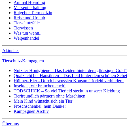
Animal Hoarding
Massentierhaltung
Ratgeber Tiermedizin
Reise und Urlaub
Tierschutzfälle
Tierwissen
Was tun wenn...
Welpenhandel
Aktuelles
Tierschutz-Kampagnen
Nutztier Honigbiene – Das Leiden hinter dem „flüssigen Gold“
Qualzucht bei Haustieren – Das Leid hinter dem schönen Sche
Hühner- Eier - Durch bewussten Konsum Tierleid verhindern
Insekten, wir brauchen euch!
TODSCHICK – So viel Tierleid steckt in unserer Kleidung
Tierfreundlich gärtnern ohne Maschinen
Mein Kind wünscht sich ein Tier
Froschschenkel, nein Danke!
Kampagnen Archiv
Über uns