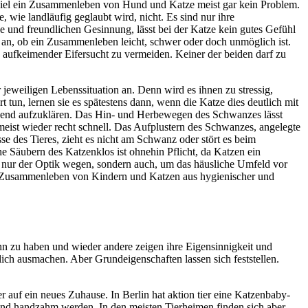
spiel ein Zusammenleben von Hund und Katze meist gar kein Problem.
, wie landläufig geglaubt wird, nicht. Es sind nur ihre
e und freundlichen Gesinnung, lässt bei der Katze kein gutes Gefühl
n an, ob ein Zusammenleben leicht, schwer oder doch unmöglich ist.
 aufkeimender Eifersucht zu vermeiden. Keiner der beiden darf zu
jeweiligen Lebenssituation an. Denn wird es ihnen zu stressig,
t tun, lernen sie es spätestens dann, wenn die Katze dies deutlich mit
reichend aufzuklären. Das Hin- und Herbewegen des Schwanzes lässt
meist wieder recht schnell. Das Aufplustern des Schwanzes, angelegte
e des Tieres, zieht es nicht am Schwanz oder stört es beim
e Säubern des Katzenklos ist ohnehin Pflicht, da Katzen ein
ht nur der Optik wegen, sondern auch, um das häusliche Umfeld vor
in Zusammenleben von Kindern und Katzen aus hygienischer und
inn zu haben und wieder andere zeigen ihre Eigensinnigkeit und
ch ausmachen. Aber Grundeigenschaften lassen sich feststellen.
 auf ein neues Zuhause. In Berlin hat aktion tier eine Katzenbaby-
 und handzahm werden. In den meisten Tierheimen finden sich aber