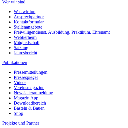
Wer wir sind
Was wir tun
Ansprechpartner
Kontaktformular
Stellenangebote
Freiwilligendienst, Ausbildung, Praktikum, Ehrenamt
Webtierheim
Mitgliedschaft
Satzung
Jahresbericht
Publikationen
Pressemitteilungen
Pressespiegel
Videos
Vereinsmagazine
Newsletteranmeldung
Magazin App
Downloadbereich
Basteln & Bauen
Shop
Projekte und Partner