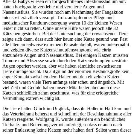
Alle 32 Babys wiesen ein fortgeschrittenes Infektionsstadium auf,
hatten hochgradig verklebte und vereiterte Augen und
Nasenausfluss. Sie wurden noch am Nachmittag der Fangaktion
intensiv tierärztlich versorgt. Trotz aufopfernder Pflege und
medizinischer Rundumversorgung waren 10 der kleinen Wesen
leider nicht zu retten. Ohne unsere Hilfe wären jedoch alle 32
Kätzchen gestorben. Bei der Untersuchung der erwachsenen Tiere
zeigte sich dann, dass auch hier kaum eine Katze gesund war. Fast
alle litten an teilweise extremem Parasitenbefall, waren unterernährt
und zeigten diverse Katzenschnupfensymptome wie eitrig
entzündete Augen und Nasenausfluss. Bei einigen Katzen mussten
Tumore und Abszesse sowie durch den Katzenschnupfen zerstörte
Augen operiert werden, aber wir haben sämtliche erwachsenen
Tiere durchgebracht. Da aufgrund der enormen Bestandsgröße kein
enger Kontakt zwischen dem Halter und den einzelnen Katzen
bestand, waren viele Tiere anfangs sehr scheu und ängstlich. Mit
viel Zeit und Geduld haben unsere Mitarbeiter aber auch diese
Katzen schließlich zahm geschmust, was für eine erfolgreiche
Vermittlung extrem wichtig ist.
Die Tiere hatten Glück im Unglück, dass ihr Halter in Haft kam und
das Veterinäramt beherzt und schnell mit der Beschlagnahmung aller
Katzen reagierte. Wolfgang K. wurde außerdem ein behördliches
Tierhalte- und Betreuungsverbot auferlegt, so dass er auch nach
seiner Entlassung keine Katzen mehr halten darf. Selbst wenn dieser