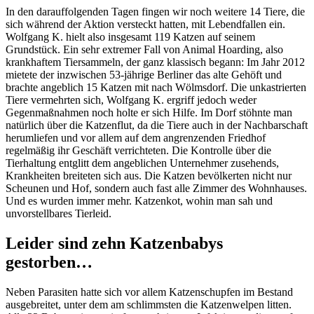
In den darauffolgenden Tagen fingen wir noch weitere 14 Tiere, die
sich während der Aktion versteckt hatten, mit Lebendfallen ein.
Wolfgang K. hielt also insgesamt 119 Katzen auf seinem
Grundstück. Ein sehr extremer Fall von Animal Hoarding, also
krankhaftem Tiersammeln, der ganz klassisch begann: Im Jahr 2012
mietete der inzwischen 53-jährige Berliner das alte Gehöft und
brachte angeblich 15 Katzen mit nach Wölmsdorf. Die unkastrierten
Tiere vermehrten sich, Wolfgang K. ergriff jedoch weder
Gegenmaßnahmen noch holte er sich Hilfe. Im Dorf stöhnte man
natürlich über die Katzenflut, da die Tiere auch in der Nachbarschaft
herumliefen und vor allem auf dem angrenzenden Friedhof
regelmäßig ihr Geschäft verrichteten. Die Kontrolle über die
Tierhaltung entglitt dem angeblichen Unternehmer zusehends,
Krankheiten breiteten sich aus. Die Katzen bevölkerten nicht nur
Scheunen und Hof, sondern auch fast alle Zimmer des Wohnhauses.
Und es wurden immer mehr. Katzenkot, wohin man sah und
unvorstellbares Tierleid.
Leider sind zehn Katzenbabys
gestorben…
Neben Parasiten hatte sich vor allem Katzenschupfen im Bestand
ausgebreitet, unter dem am schlimmsten die Katzenwelpen litten.