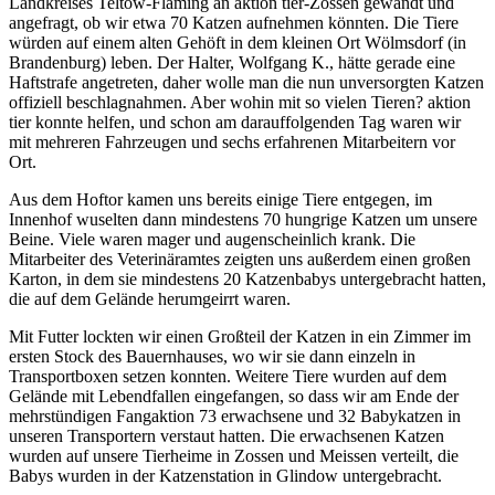
Landkreises Teltow-Fläming an aktion tier-Zossen gewandt und
angefragt, ob wir etwa 70 Katzen aufnehmen könnten. Die Tiere
würden auf einem alten Gehöft in dem kleinen Ort Wölmsdorf (in
Brandenburg) leben. Der Halter, Wolfgang K., hätte gerade eine
Haftstrafe angetreten, daher wolle man die nun unversorgten Katzen
offiziell beschlagnahmen. Aber wohin mit so vielen Tieren? aktion
tier konnte helfen, und schon am darauffolgenden Tag waren wir
mit mehreren Fahrzeugen und sechs erfahrenen Mitarbeitern vor
Ort.
Aus dem Hoftor kamen uns bereits einige Tiere entgegen, im
Innenhof wuselten dann mindestens 70 hungrige Katzen um unsere
Beine. Viele waren mager und augenscheinlich krank. Die
Mitarbeiter des Veterinäramtes zeigten uns außerdem einen großen
Karton, in dem sie mindestens 20 Katzenbabys untergebracht hatten,
die auf dem Gelände herumgeirrt waren.
Mit Futter lockten wir einen Großteil der Katzen in ein Zimmer im
ersten Stock des Bauernhauses, wo wir sie dann einzeln in
Transportboxen setzen konnten. Weitere Tiere wurden auf dem
Gelände mit Lebendfallen eingefangen, so dass wir am Ende der
mehrstündigen Fangaktion 73 erwachsene und 32 Babykatzen in
unseren Transportern verstaut hatten. Die erwachsenen Katzen
wurden auf unsere Tierheime in Zossen und Meissen verteilt, die
Babys wurden in der Katzenstation in Glindow untergebracht.