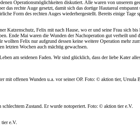
hiedenen Operationsmöglichkeiten diskutiert. Alle waren von unserem ge
ber das rechte Auge gesetzt, damit sich das dortige Hautareal entspann
rliche Form des rechten Auges wiederhergestellt. Bereits einige Tage s
er Katzenschutz, Felix mit nach Hause, wo er und seine Frau sich bis 
n. Ende Mai waren die Wunden der Nachoperation gut verheilt und da
 Wir wollten Felix nur aufgrund dessen keine weitere Operation mehr zum
den letzten Wochen auch mächtig gewachsen.
 Leben am seidenen Faden. Wir sind glücklich, dass der liebe Kater all
ter mit offenen Wunden u.a. vor seiner OP.
Foto: © aktion tier, Ursula 
n schlechtem Zustand. Er wurde notoperiert.
Foto: © aktion tier e.V.
tier e.V.