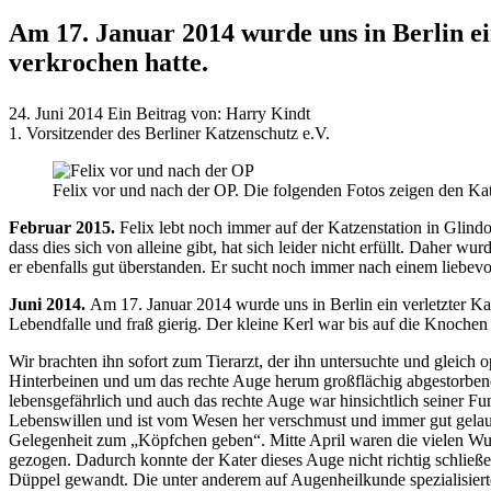
Am 17. Januar 2014 wurde uns in Berlin ei
verkrochen hatte.
24. Juni 2014
Ein Beitrag von:
Harry Kindt
1. Vorsitzender des Berliner Katzenschutz e.V.
Felix vor und nach der OP. Die folgenden Fotos zeigen den Ka
Februar 2015.
Felix lebt noch immer auf der Katzenstation in Glind
dass dies sich von alleine gibt, hat sich leider nicht erfüllt. Daher 
er ebenfalls gut überstanden. Er sucht noch immer nach einem liebev
Juni 2014.
Am 17. Januar 2014 wurde uns in Berlin ein verletzter Kat
Lebendfalle und fraß gierig. Der kleine Kerl war bis auf die Knochen a
Wir brachten ihn sofort zum Tierarzt, der ihn untersuchte und glei
Hinterbeinen und um das rechte Auge herum großflächig abgestorbene 
lebensgefährlich und auch das rechte Auge war hinsichtlich seiner Fu
Lebenswillen und ist vom Wesen her verschmust und immer gut gelaunt
Gelegenheit zum „Köpfchen geben“. Mitte April waren die vielen Wund
gezogen. Dadurch konnte der Kater dieses Auge nicht richtig schließ
Düppel gewandt. Die unter anderem auf Augenheilkunde spezialisierte