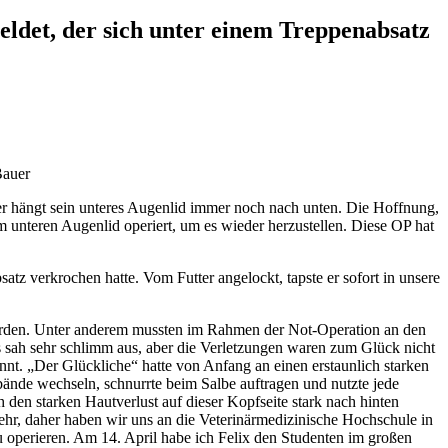
eldet, der sich unter einem Treppenabsatz
Bauer
ider hängt sein unteres Augenlid immer noch nach unten. Die Hoffnung,
 am unteren Augenlid operiert, um es wieder herzustellen. Diese OP hat
atz verkrochen hatte. Vom Futter angelockt, tapste er sofort in unsere
 worden. Unter anderem mussten im Rahmen der Not-Operation an den
s sah sehr schlimm aus, aber die Verletzungen waren zum Glück nicht
nnt. „Der Glückliche“ hatte von Anfang an einen erstaunlich starken
ände wechseln, schnurrte beim Salbe auftragen und nutzte jede
den starken Hautverlust auf dieser Kopfseite stark nach hinten
ehr, daher haben wir uns an die Veterinärmedizinische Hochschule in
u operieren. Am 14. April habe ich Felix den Studenten im großen