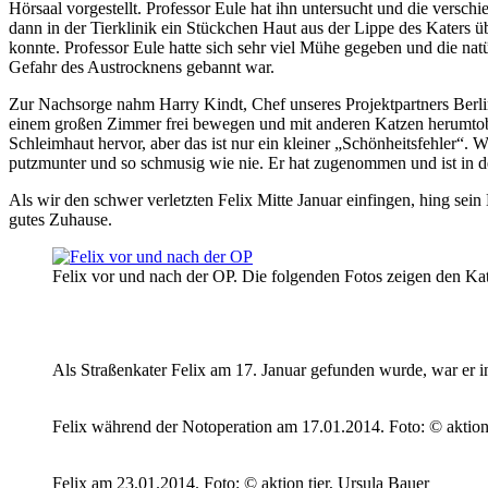
Hörsaal vorgestellt. Professor Eule hat ihn untersucht und die versc
dann in der Tierklinik ein Stückchen Haut aus der Lippe des Katers ü
konnte. Professor Eule hatte sich sehr viel Mühe gegeben und die natü
Gefahr des Austrocknens gebannt war.
Zur Nachsorge nahm Harry Kindt, Chef unseres Projektpartners Berlin
einem großen Zimmer frei bewegen und mit anderen Katzen herumtobe
Schleimhaut hervor, aber das ist nur ein kleiner „Schönheitsfehler“.
putzmunter und so schmusig wie nie. Er hat zugenommen und ist in 
Als wir den schwer verletzten Felix Mitte Januar einfingen, hing sein
gutes Zuhause.
Felix vor und nach der OP. Die folgenden Fotos zeigen den Ka
Als Straßenkater Felix am 17. Januar gefunden wurde, war er i
Felix während der Notoperation am 17.01.2014.
Foto: © aktion 
Felix am 23.01.2014.
Foto: © aktion tier, Ursula Bauer