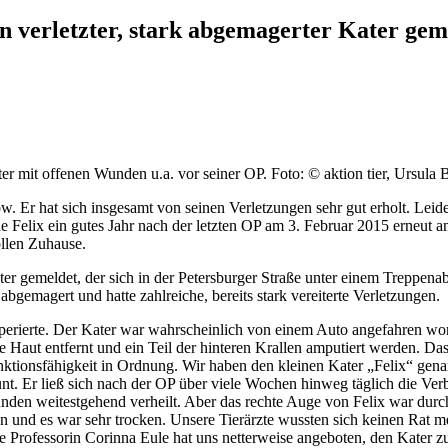
n verletzter, stark abgemagerter Kater gem
ter mit offenen Wunden u.a. vor seiner OP.
Foto: © aktion tier, Ursula 
ow. Er hat sich insgesamt von seinen Verletzungen sehr gut erholt. Le
wurde Felix ein gutes Jahr nach der letzten OP am 3. Februar 2015 erneut
ollen Zuhause.
er gemeldet, der sich in der Petersburger Straße unter einem Treppenabs
bgemagert und hatte zahlreiche, bereits stark vereiterte Verletzungen.
ch operierte. Der Kater war wahrscheinlich von einem Auto angefahren
Haut entfernt und ein Teil der hinteren Krallen amputiert werden. Da
nktionsfähigkeit in Ordnung. Wir haben den kleinen Kater „Felix“ gena
. Er ließ sich nach der OP über viele Wochen hinweg täglich die Verb
en weitestgehend verheilt. Aber das rechte Auge von Felix war durch 
en und es war sehr trocken. Unsere Tierärzte wussten sich keinen Rat m
 Professorin Corinna Eule hat uns netterweise angeboten, den Kater z