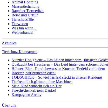
Animal Hoarding
Massentierhaltung
Ratgeber Tiermedizin
Reise und Urlaub
Tierschutzfälle
Tierwissen
Was tun wenn...
Welpenhandel
Aktuelles
Tierschutz-Kampagnen
Nutztier Honigbiene – Das Leiden hinter dem „flüssigen Gold“
Qualzucht bei Haustieren – Das Leid hinter dem schönen Sche
Hühner- Eier - Durch bewussten Konsum Tierleid verhindern
Insekten, wir brauchen euch!
TODSCHICK – So viel Tierleid steckt in unserer Kleidung
Tierfreundlich gärtnern ohne Maschinen
Mein Kind wünscht sich ein Tier
Froschschenkel, nein Danke!
Kampagnen Archiv
Über uns