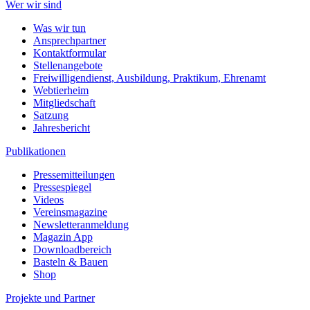
Wer wir sind
Was wir tun
Ansprechpartner
Kontaktformular
Stellenangebote
Freiwilligendienst, Ausbildung, Praktikum, Ehrenamt
Webtierheim
Mitgliedschaft
Satzung
Jahresbericht
Publikationen
Pressemitteilungen
Pressespiegel
Videos
Vereinsmagazine
Newsletteranmeldung
Magazin App
Downloadbereich
Basteln & Bauen
Shop
Projekte und Partner