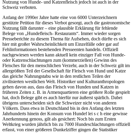
Nutzung von Hunde- und Katzenfleisch jedoch ist auch in der
Schweiz verboten.
Anfang der 1990er Jahre hatte eine von 6000 Unterzeichnern
gestützte Petition für dieses Verbot gesorgt, auch die gastronomische
Nutzung fällt darunter – eine plausible Erklärung für fehlende
Belege von „Hundefleisch- Restaurants“. Immer wieder sorgen
Presseberichte zu diesem Thema für Aufsehen, doch dürfte es sich
hier mit großer Wahrscheinlichkeit um Einzelfälle oder gar auf
Fehlinformationen bestehenden Presseenten handeln. Offiziell
nachgewiesen werden kann aktuell kein einziger Fall von Hunde-
oder Katzenschlachtungen zum (kommerziellen) Gewinn des
Fleisches für den menschlichen Verzehr, auch in der Schweiz gilt im
allergrößten Teil der Gesellschaft für Fleisch von Hund und Katze
das gleiche Nahrungstabu wie in den restlichen Teilen der
zivilisierten westlichen Welt. Historiker und Kulturanthropologen
gehen davon aus, dass das Fleisch von Hunden und Katzen in
früheren Zeiten z. B. in Armenquartieren eine größere Rolle gespielt
hat, doch Belege gibt es auch hierfür nur äußerst spärlich. Dabei
übrigens unterscheiden sich die Schweizer nicht von anderen
Völkern. Dass etwa in Deutschland bis in den Anfang des letzten
Jahrhunderts hinein der Konsum von Hundef lei s c h eine gewisse
Anerkennung genoss, gilt als gesichert: Noch bis zum Ersten
Weltkrieg wurden jährlich bis zu 7000 Hundeschlachtungen offiziell
erfasst, von einer größeren Dunkelziffer gingen die Statistiker