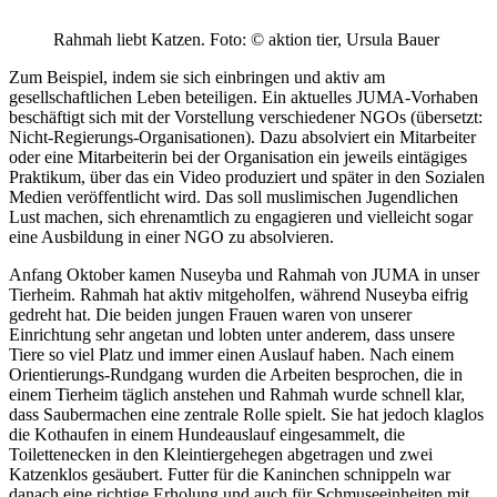
Rahmah liebt Katzen.
Foto: © aktion tier, Ursula Bauer
Zum Beispiel, indem sie sich einbringen und aktiv am
gesellschaftlichen Leben beteiligen. Ein aktuelles JUMA-Vorhaben
beschäftigt sich mit der Vorstellung verschiedener NGOs (übersetzt:
Nicht-Regierungs-Organisationen). Dazu absolviert ein Mitarbeiter
oder eine Mitarbeiterin bei der Organisation ein jeweils eintägiges
Praktikum, über das ein Video produziert und später in den Sozialen
Medien veröffentlicht wird. Das soll muslimischen Jugendlichen
Lust machen, sich ehrenamtlich zu engagieren und vielleicht sogar
eine Ausbildung in einer NGO zu absolvieren.
Anfang Oktober kamen Nuseyba und Rahmah von JUMA in unser
Tierheim. Rahmah hat aktiv mitgeholfen, während Nuseyba eifrig
gedreht hat. Die beiden jungen Frauen waren von unserer
Einrichtung sehr angetan und lobten unter anderem, dass unsere
Tiere so viel Platz und immer einen Auslauf haben. Nach einem
Orientierungs-Rundgang wurden die Arbeiten besprochen, die in
einem Tierheim täglich anstehen und Rahmah wurde schnell klar,
dass Saubermachen eine zentrale Rolle spielt. Sie hat jedoch klaglos
die Kothaufen in einem Hundeauslauf eingesammelt, die
Toilettenecken in den Kleintiergehegen abgetragen und zwei
Katzenklos gesäubert. Futter für die Kaninchen schnippeln war
danach eine richtige Erholung und auch für Schmuseeinheiten mit