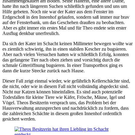
zusammengekauert am Boden. Seine Halterin, eine ältere Dame,
hatte ihn nach längerem Suchen schließlich gefunden und uns um
Hilfe gebeten. Noch nie war der Kater aus dem Fenster im
Erdgeschoß in den Innenhof gelaufen, sondern saß immer nur brav
auf der Fensterbank, um das Geschehen draußen zu beobachten.
Aber es gibt immer ein erstes Mal und für Theo endete sein erster
Ausflug denkbar unerfreulich.
Da sich der Kater im Schacht keinen Millimeter bewegen wollte war
es ziemlich schwierig, ihn in einen stabilen Kescher zu bugsieren.
Aber nach vielen Versuchen hatten wir schließlich Erfolg, konnten
das gefangene Tier nach oben ziehen und vorsichtig durch die
schmale Gitteröffnung bugsieren. In einer Transportbox ging es
dann die kurze Strecke zurück nach Hause.
Dieser Fall zeigt einmal wieder, wie gefährlich Kellerschächte sind,
die nicht, oder wie in diesem Fall nicht vollständig abgedeckt sind.
Nicht nur Katzen können hineinfallen. Es sind auch potenzielle
Todesfallen für kleine Tiere wie Käfer, Frösche, Mäuse, Igel und
Vögel. Theos Besitzerin versprach uns, das Problem bei der
Hausverwaltung anzusprechen und nachdrücklich zu fordern, dass
die zahlreichen Schächte in diesem großen Innenhof ordentlich
gesichert werden.