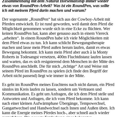
Zusammenhang mit dem Natural Horsemanship immer wieder
etwas von RoundPen-Arbeit? Was ist ein RoundPen, was sollte
ich mit meinem Pferd darin machen und warum?
Der sogenannte „RoundPen“ hat sich aus der Cowboy-Arbeit mit
Pferden entwickelt. Er ist rund geworden, weil damit dem Pferd die
Möglichkeit genommen wurde sich in eine Ecke zu flüchten. Wer
keinen RoundPen hat, kann aber genauso auch in einem Viereck
„arbeiten“. In einem RoundPen habe ich viele Möglichkeiten mit
dem Pferd etwas zu tun. Ich kann schlicht Bewegungstherapie
machen und lasse mein Pferd außen herum laufen, damit es etwas
Bewegung bekommt. Ich kann mein Pferd aber auch à la Monty
Roberts in Todesangst versetzen, 400m Fluchtdistanz laufen lassen
und warten, das es sich resignierend dem Menschen in der Mitte des
RoundPen anschließt. Die für mich „richtige“ Art und Weise mit
seinem Pferd im RoundPen zu spielen (ich finde den Begriff der
Arbeit nicht passend) liegt wie immer in der Mitte.
Es geht im RoundPen meines Erachtens nach nicht darum, ein Pferd
sinnlos im Kreis laufen zu lassen, sondern um Vertrauen und
Kommunikation. Es geht um Anfragen, die ich dem Pferd stelle und
Antworten und Anfragen, die ich vom Pferd bekomme. Ich kann
nach einer kleinen Aufwärmphase Übergänge, Tempowechsel,
Gangartwechsel und Handwechsel nach Innen und Außen üben. Ich
kann die Energie meines Pferdes hoch-, aber schnell auch wieder