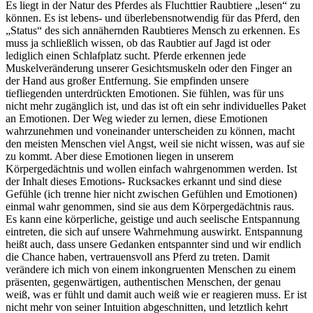
Es liegt in der Natur des Pferdes als Fluchttier Raubtiere „lesen“ zu
können. Es ist lebens- und überlebensnotwendig für das Pferd, den
„Status“ des sich annähernden Raubtieres Mensch zu erkennen. Es
muss ja schließlich wissen, ob das Raubtier auf Jagd ist oder
lediglich einen Schlafplatz sucht. Pferde erkennen jede
Muskelveränderung unserer Gesichtsmuskeln oder den Finger an
der Hand aus großer Entfernung. Sie empfinden unsere
tiefliegenden unterdrückten Emotionen. Sie fühlen, was für uns
nicht mehr zugänglich ist, und das ist oft ein sehr individuelles Paket
an Emotionen. Der Weg wieder zu lernen, diese Emotionen
wahrzunehmen und voneinander unterscheiden zu können, macht
den meisten Menschen viel Angst, weil sie nicht wissen, was auf sie
zu kommt. Aber diese Emotionen liegen in unserem
Körpergedächtnis und wollen einfach wahrgenommen werden. Ist
der Inhalt dieses Emotions- Rucksackes erkannt und sind diese
Gefühle (ich trenne hier nicht zwischen Gefühlen und Emotionen)
einmal wahr genommen, sind sie aus dem Körpergedächtnis raus.
Es kann eine körperliche, geistige und auch seelische Entspannung
eintreten, die sich auf unsere Wahrnehmung auswirkt. Entspannung
heißt auch, dass unsere Gedanken entspannter sind und wir endlich
die Chance haben, vertrauensvoll ans Pferd zu treten. Damit
verändere ich mich von einem inkongruenten Menschen zu einem
präsenten, gegenwärtigen, authentischen Menschen, der genau
weiß, was er fühlt und damit auch weiß wie er reagieren muss. Er ist
nicht mehr von seiner Intuition abgeschnitten, und letztlich kehrt