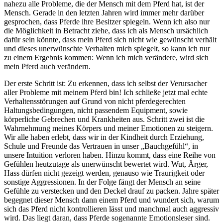
nahezu alle Probleme, die der Mensch mit dem Pferd hat, ist der
Mensch. Gerade in den letzten Jahren wird immer mehr darüber
gesprochen, dass Pferde ihre Besitzer spiegeln. Wenn ich also nur
die Möglichkeit in Betracht ziehe, dass ich als Mensch ursächlich
dafür sein könnte, dass mein Pferd sich nicht wie gewünscht verhält
und dieses unerwünschte Verhalten mich spiegelt, so kann ich nur
zu einem Ergebnis kommen: Wenn ich mich verändere, wird sich
mein Pferd auch verändern.
Der erste Schritt ist: Zu erkennen, dass ich selbst der Verursacher
aller Probleme mit meinem Pferd bin! Ich schließe jetzt mal echte
Verhaltensstörungen auf Grund von nicht pferdegerechten
Haltungsbedingungen, nicht passendem Equipment, sowie
körperliche Gebrechen und Krankheiten aus. Schritt zwei ist die
Wahrnehmung meines Körpers und meiner Emotionen zu steigern.
Wir alle haben erlebt, dass wir in der Kindheit durch Erziehung,
Schule und Freunde das Vertrauen in unser „Bauchgefühl“, in
unsere Intuition verloren haben. Hinzu kommt, dass eine Reihe von
Gefühlen heutzutage als unerwünscht bewertet wird. Wut, Ärger,
Hass dürfen nicht gezeigt werden, genauso wie Traurigkeit oder
sonstige Aggressionen. In der Folge fängt der Mensch an seine
Gefühle zu verstecken und den Deckel drauf zu packen. Jahre später
begegnet dieser Mensch dann einem Pferd und wundert sich, warum
sich das Pferd nicht kontrollieren lässt und manchmal auch aggressiv
wird. Das liegt daran, dass Pferde sogenannte Emotionsleser sind.