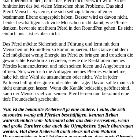
klar übereinstimmen, damit das Pferd nicht verwirrt wird. Sicher
funktioniert das bei vielen Menschen ohne Probleme. Das sind
Pferd-Mensch- Systeme, die sich seit zig Jahren auf einer
bestimmten Ebene eingespielt haben. Besser wird es davon nicht.
Leider beschäftigen sich viele Menschen nicht damit, wie Pferde
denken, bevor sie mit ihrem Pferd in den RoundPen gehen. Es sieht
einfach aus – ist es aber nicht.
Das Pferd möchte Sicherheit und Führung und lernt mit dem
Menschen im RoundPen zu kommunizieren. Das Ganze mit dem
Ziel möglichst wenig Energie ins Pferd zu bringen und trotzdem die
gewünschte Reaktion zu erzielen, sowie die Reaktionen meines
Pferdes kennenzulernen und mich seinen Ideen und Angeboten zu
öffnen. Nur, wenn ich die Anfragen meines Pferdes wahrnehme,
habe ich eine Wahl sie anzunehmen oder nicht. Wie in jeder
Partnerschaft gibt es gute und schlechte Tage. Davon sollte man sich
nicht entmutigen lassen. Wenn die Kanäle beidseitig geöffnet sind,
kann der Mensch viel von seinem Pferd lernen und bekommt eine
tiefe Freundschaft geschenkt.
Nun ist die bekannte Reiterwelt ja eine andere. Leute, die sich
ansonsten wenig mit Pferden beschäftigen, kennen Reiten
wahrscheinlich vom Jahrmarkt oder aus dem Fernsehen, wenn
mal große Turniere oder auch die Olympischen Spiele übertragen
werden. Hat diese Reiterwelt auch etwas mit dem Natural
Horsemanship zu tun? Ist davon auszugehen, dass auch Olympia-