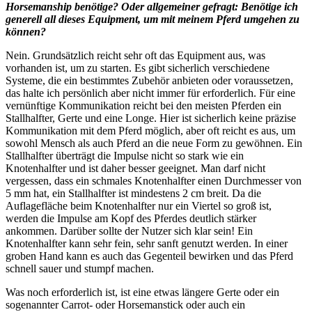
Horsemanship benötige? Oder allgemeiner gefragt: Benötige ich
generell all dieses Equipment, um mit meinem Pferd umgehen zu
können?
Nein. Grundsätzlich reicht sehr oft das Equipment aus, was
vorhanden ist, um zu starten. Es gibt sicherlich verschiedene
Systeme, die ein bestimmtes Zubehör anbieten oder voraussetzen,
das halte ich persönlich aber nicht immer für erforderlich. Für eine
vernünftige Kommunikation reicht bei den meisten Pferden ein
Stallhalfter, Gerte und eine Longe. Hier ist sicherlich keine präzise
Kommunikation mit dem Pferd möglich, aber oft reicht es aus, um
sowohl Mensch als auch Pferd an die neue Form zu gewöhnen. Ein
Stallhalfter überträgt die Impulse nicht so stark wie ein
Knotenhalfter und ist daher besser geeignet. Man darf nicht
vergessen, dass ein schmales Knotenhalfter einen Durchmesser von
5 mm hat, ein Stallhalfter ist mindestens 2 cm breit. Da die
Auflagefläche beim Knotenhalfter nur ein Viertel so groß ist,
werden die Impulse am Kopf des Pferdes deutlich stärker
ankommen. Darüber sollte der Nutzer sich klar sein! Ein
Knotenhalfter kann sehr fein, sehr sanft genutzt werden. In einer
groben Hand kann es auch das Gegenteil bewirken und das Pferd
schnell sauer und stumpf machen.
Was noch erforderlich ist, ist eine etwas längere Gerte oder ein
sogenannter Carrot- oder Horsemanstick oder auch ein