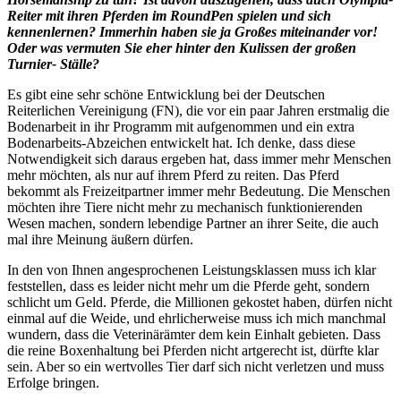
Reiter mit ihren Pferden im RoundPen spielen und sich
kennenlernen? Immerhin haben sie ja Großes miteinander vor!
Oder was vermuten Sie eher hinter den Kulissen der großen
Turnier- Ställe?
Es gibt eine sehr schöne Entwicklung bei der Deutschen
Reiterlichen Vereinigung (FN), die vor ein paar Jahren erstmalig die
Bodenarbeit in ihr Programm mit aufgenommen und ein extra
Bodenarbeits-Abzeichen entwickelt hat. Ich denke, dass diese
Notwendigkeit sich daraus ergeben hat, dass immer mehr Menschen
mehr möchten, als nur auf ihrem Pferd zu reiten. Das Pferd
bekommt als Freizeitpartner immer mehr Bedeutung. Die Menschen
möchten ihre Tiere nicht mehr zu mechanisch funktionierenden
Wesen machen, sondern lebendige Partner an ihrer Seite, die auch
mal ihre Meinung äußern dürfen.
In den von Ihnen angesprochenen Leistungsklassen muss ich klar
feststellen, dass es leider nicht mehr um die Pferde geht, sondern
schlicht um Geld. Pferde, die Millionen gekostet haben, dürfen nicht
einmal auf die Weide, und ehrlicherweise muss ich mich manchmal
wundern, dass die Veterinärämter dem kein Einhalt gebieten. Dass
die reine Boxenhaltung bei Pferden nicht artgerecht ist, dürfte klar
sein. Aber so ein wertvolles Tier darf sich nicht verletzen und muss
Erfolge bringen.