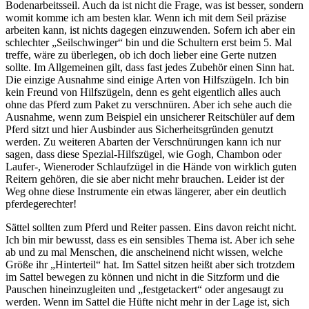
Bodenarbeitsseil. Auch da ist nicht die Frage, was ist besser, sondern
womit komme ich am besten klar. Wenn ich mit dem Seil präzise
arbeiten kann, ist nichts dagegen einzuwenden. Sofern ich aber ein
schlechter „Seilschwinger“ bin und die Schultern erst beim 5. Mal
treffe, wäre zu überlegen, ob ich doch lieber eine Gerte nutzen
sollte. Im Allgemeinen gilt, dass fast jedes Zubehör einen Sinn hat.
Die einzige Ausnahme sind einige Arten von Hilfszügeln. Ich bin
kein Freund von Hilfszügeln, denn es geht eigentlich alles auch
ohne das Pferd zum Paket zu verschnüren. Aber ich sehe auch die
Ausnahme, wenn zum Beispiel ein unsicherer Reitschüler auf dem
Pferd sitzt und hier Ausbinder aus Sicherheitsgründen genutzt
werden. Zu weiteren Abarten der Verschnürungen kann ich nur
sagen, dass diese Spezial-Hilfszügel, wie Gogh, Chambon oder
Laufer-, Wieneroder Schlaufzügel in die Hände von wirklich guten
Reitern gehören, die sie aber nicht mehr brauchen. Leider ist der
Weg ohne diese Instrumente ein etwas längerer, aber ein deutlich
pferdegerechter!
Sättel sollten zum Pferd und Reiter passen. Eins davon reicht nicht.
Ich bin mir bewusst, dass es ein sensibles Thema ist. Aber ich sehe
ab und zu mal Menschen, die anscheinend nicht wissen, welche
Größe ihr „Hinterteil“ hat. Im Sattel sitzen heißt aber sich trotzdem
im Sattel bewegen zu können und nicht in die Sitzform und die
Pauschen hineinzugleiten und „festgetackert“ oder angesaugt zu
werden. Wenn im Sattel die Hüfte nicht mehr in der Lage ist, sich