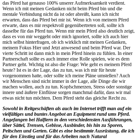
das Pferd hat genauso 100% unserer Aufmerksamkeit verdient.
Wenn ich mit meinen Gedanken nicht beim Pferd bin und die
mentale Verbindung nicht da ist oder abreißt, kann ich nicht
erwarten, dass das Pferd bei mir ist. Wenn ich von meinem Pferd
erwarte, dass es mir respektvoll gegenübertreten soll, sollte ich
dasselbe für das Pferd tun. Wenn mir mein Pferd also deutlich zeigt,
dass es von mir weggeht oder mich ignoriert, sollte ich auch hier
mich selbst hinterfragen, ob ich wirklich mit meinen Gedanken,
meinem Fokus Hier und Jetzt anwesend und beim Pferd war. Der
vierte Schritt ist dann mich in mein Pferd hinein zu fühlen. In einer
Partnerschaft sollte es auch immer eine Rolle spielen, wie es dem
Partner geht. Wichtig ist also die Frage: Wie geht es meinem Pferd
heute? Ist es in der Lage, das zu tun, was ich mir für heute
vorgenommen hatte, oder sollte ich meine Pläne umstellen? Auch
wir Menschen sind nicht immer in der Lage, alle Dinge die wir
machen wollen, auch zu tun. Kopfschmerzen, Stress oder sonstige
innere und äußere Einflüsse sorgen manchmal dafür, dass wir mal
etwas nicht tun möchten. Dem Pferd steht das gleiche Recht zu.
Sowohl in Reitgeschäften als auch im Internet trifft man auf ein
vielfältiges und buntes Angebot an Equipment rund ums Pferd.
Angefangen bei Halftern in den verschiedensten Ausführungen,
über Sättel, Trensen, Gebisse, Ausbinder, bis hin zu Sporen,
Peitschen und Gerten. Gibt es eine bestimmte Ausrüstung, die ich
für den Einstieg und für das Arbeiten nach Natural