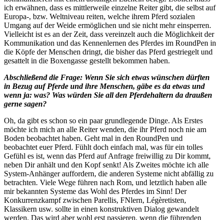
ich erwähnen, dass es mittlerweile einzelne Reiter gibt, die selbst auf
Europa-, bzw. Weltniveau reiten, welche ihrem Pferd sozialen
Umgang auf der Weide ermöglichen und sie nicht mehr einsperren.
Vielleicht ist es an der Zeit, dass vereinzelt auch die Möglichkeit der
Kommunikation und das Kennenlernen des Pferdes im RoundPen in
die Köpfe der Menschen dringt, die bisher das Pferd gestriegelt und
gesattelt in die Boxengasse gestellt bekommen haben.
Abschließend die Frage: Wenn Sie sich etwas wünschen dürften
in Bezug auf Pferde und ihre Menschen, gäbe es da etwas und
wenn ja: was? Was würden Sie all den Pferdehaltern da draußen
gerne sagen?
Oh, da gibt es schon so ein paar grundlegende Dinge. Als Erstes
möchte ich mich an alle Reiter wenden, die ihr Pferd noch nie am
Boden beobachtet haben. Geht mal in den RoundPen und
beobachtet euer Pferd. Fühlt doch einfach mal, was für ein tolles
Gefühl es ist, wenn das Pferd auf Anfrage freiwillig zu Dir kommt,
neben Dir anhält und den Kopf senkt! Als Zweites möchte ich alle
System-Anhänger auffordern, die anderen Systeme nicht abfällig zu
betrachten. Viele Wege führen nach Rom, und letztlich haben alle
mir bekannten Systeme das Wohl des Pferdes im Sinn! Der
Konkurrenzkampf zwischen Parellis, FNlern, Légèretisten,
Klassikern usw. sollte in einen konstruktiven Dialog gewandelt
werden. Das wird aber wohl erst passieren, wenn die führenden