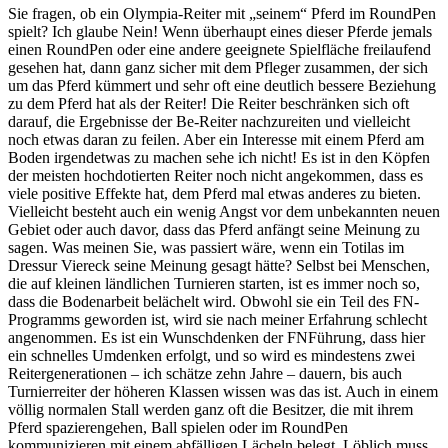
Sie fragen, ob ein Olympia-Reiter mit „seinem“ Pferd im RoundPen
spielt? Ich glaube Nein! Wenn überhaupt eines dieser Pferde jemals
einen RoundPen oder eine andere geeignete Spielfläche freilaufend
gesehen hat, dann ganz sicher mit dem Pfleger zusammen, der sich
um das Pferd kümmert und sehr oft eine deutlich bessere Beziehung
zu dem Pferd hat als der Reiter! Die Reiter beschränken sich oft
darauf, die Ergebnisse der Be-Reiter nachzureiten und vielleicht
noch etwas daran zu feilen. Aber ein Interesse mit einem Pferd am
Boden irgendetwas zu machen sehe ich nicht! Es ist in den Köpfen
der meisten hochdotierten Reiter noch nicht angekommen, dass es
viele positive Effekte hat, dem Pferd mal etwas anderes zu bieten.
Vielleicht besteht auch ein wenig Angst vor dem unbekannten neuen
Gebiet oder auch davor, dass das Pferd anfängt seine Meinung zu
sagen. Was meinen Sie, was passiert wäre, wenn ein Totilas im
Dressur Viereck seine Meinung gesagt hätte? Selbst bei Menschen,
die auf kleinen ländlichen Turnieren starten, ist es immer noch so,
dass die Bodenarbeit belächelt wird. Obwohl sie ein Teil des FN-
Programms geworden ist, wird sie nach meiner Erfahrung schlecht
angenommen. Es ist ein Wunschdenken der FNFührung, dass hier
ein schnelles Umdenken erfolgt, und so wird es mindestens zwei
Reitergenerationen – ich schätze zehn Jahre – dauern, bis auch
Turnierreiter der höheren Klassen wissen was das ist. Auch in einem
völlig normalen Stall werden ganz oft die Besitzer, die mit ihrem
Pferd spazierengehen, Ball spielen oder im RoundPen
kommunizieren mit einem abfälligen Lächeln belegt. Löblich muss