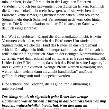
mitzudrehen, ist das Pferd nicht in der Lage, den Reiter zu
verstehen, und ich bin gezwungen über Zügel zu lenken. Kann ich
die Unterschenkel nicht mehr bewegen, weil sie zwischen den
Pauschen keine Bewegungsfreiheit mehr haben, kann ich keine
Signale mehr durch Schenkel-Verlagerung nach vorn oder hinten
geben. Die Kommunikation mit dem Pferd aus dem Sattel wird
deutlich eingeschränkt.
Ein Wort zu Gebissen: Klappt die Kommunikation nicht, ist kein
Vertrauen vorhanden, versteht das Pferd unter Umständen die
Signale nicht, welche die Hand des Reiters an das Pferdemaul
schickt. Die allgemein übliche Interpretation, dass das Pferd „nicht
will“ halte ich für gefährlich. Statt an der richtigen Kommunikation
zu feilen, wird dann schnell mal ein schärferes Gebiss eingeschnallt.
Leider ist der Effekt nur der, dass sich das Pferd in seine Lage ergibt
und zukünftig funktioniert. Wenige Pferde werden aufmüpfig und
wehren sich, welche dann als „nicht handhabbar“ und/oder
gefährlich eingestuft und abgegeben werden.
Eine schreckliche Tendenz, die es gilt durch Aufklärung zu
unterbrechen!
Das klingt so, als ob eigentlich jeder Reiter das wenige
Equipment, was er für den Einstieg in das Natural Horsemanship
braucht, wahrscheinlich bereits hat. Nun liest man im