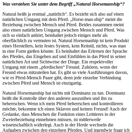
Was verstehen Sie unter dem Begriff „Natural Horsemanship“?
Natural heißt ja erstmal „natürlich“. Es bezieht sich also auf einen
natürlichen Umgang mit dem Pferd. „Horse-man-ship“ meint die
Beziehung zwischen Mensch und Pferd. Beides zusammen meint
also einen natürlichen Umgang zwischen Mensch und Pferd. Was
sich so einfach anhört, beinhaltet jedoch einiges mehr als
oberflächlich zu vermuten ist. Natural Horsemanhip ist kein Produkt
eines Herstellers, kein festes System, kein Reitstil, nichts, was man
in eine Form gießen könnte. Es beinhaltet das Erlernen der Sprache
des Pferdes, das Eingehen auf und Einfühlen in das Pferd in seiner
natürlichen Art und Sichtweise der Dinge. Ein respektvoller
Umgang mit einem „pferdischen“ Freund. Zuhören, wenn der
Freund etwas mitzuteilen hat. Es gibt so viele Ausführungen davon,
wie es Pferd-Mensch Paare gibt, denn jede einzelne Verbindung
zwischen Pferd und Mensch ist einzigartig.
Natural Horsemanship hat nichts mit Dominanz zu tun. Dominanz
heißt die Kontrolle über den anderen auszuüben und ihn zu
beherrschen. Wenn ich mein Pferd beherrschen und kontrollieren
möchte, bekomme ich einen Sklaven und keinen Freund! Auch der
Gedanke, dass Menschen die Funktion eines Leittieres in der
Zweierbeziehung einnehmen müssen, ist mittlerweile
wissenschaftlich widerlegt. Auch in der Herde wechseln die
Aufgaben zwischen den einzelnen Pferden. Und irgendwie frage ich