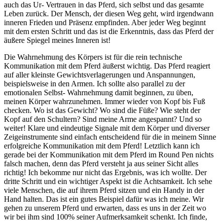
auch das Ur- Vertrauen in das Pferd, sich selbst und das gesamte
Leben zurück. Der Mensch, der diesen Weg geht, wird irgendwann
inneren Frieden und Präsenz empfinden. Aber jeder Weg beginnt
mit dem ersten Schritt und das ist die Erkenntnis, dass das Pferd der
äußere Spiegel meines Inneren ist!
Die Wahrnehmung des Körpers ist für die rein technische
Kommunikation mit dem Pferd äußerst wichtig. Das Pferd reagiert
auf aller kleinste Gewichtsverlagerungen und Anspannungen,
beispielsweise in den Armen. Ich sollte also parallel zu der
emotionalen Selbst- Wahrnehmung damit beginnen, zu üben,
meinen Körper wahrzunehmen. Immer wieder von Kopf bis Fuß
checken. Wo ist das Gewicht? Wo sind die Füße? Wie steht der
Kopf auf den Schultern? Sind meine Arme angespannt? Und so
weiter! Klare und eindeutige Signale mit dem Körper und diverser
Zeigeinstrumente sind einfach entscheidend für die in meinem Sinne
erfolgreiche Kommunikation mit dem Pferd! Letztlich kann ich
gerade bei der Kommunikation mit dem Pferd im Round Pen nichts
falsch machen, denn das Pferd versteht ja aus seiner Sicht alles
richtig! Ich bekomme nur nicht das Ergebnis, was ich wollte. Der
dritte Schritt und ein wichtiger Aspekt ist die Achtsamkeit. Ich sehe
viele Menschen, die auf ihrem Pferd sitzen und ein Handy in der
Hand halten. Das ist ein gutes Beispiel dafür was ich meine. Wir
gehen zu unserem Pferd und erwarten, dass es uns in der Zeit wo
wir bei ihm sind 100% seiner Aufmerksamkeit schenkt. Ich finde,