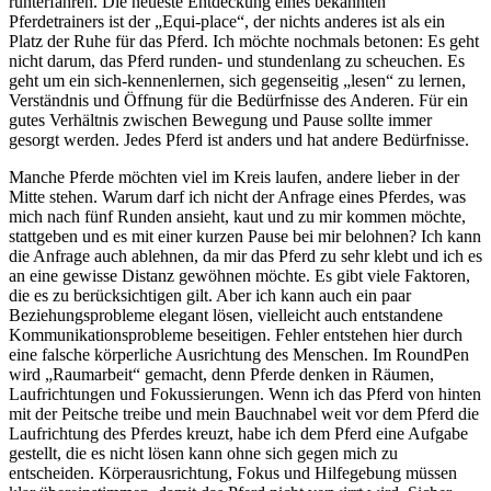
runterfahren. Die neueste Entdeckung eines bekannten
Pferdetrainers ist der „Equi-place“, der nichts anderes ist als ein
Platz der Ruhe für das Pferd. Ich möchte nochmals betonen: Es geht
nicht darum, das Pferd runden- und stundenlang zu scheuchen. Es
geht um ein sich-kennenlernen, sich gegenseitig „lesen“ zu lernen,
Verständnis und Öffnung für die Bedürfnisse des Anderen. Für ein
gutes Verhältnis zwischen Bewegung und Pause sollte immer
gesorgt werden. Jedes Pferd ist anders und hat andere Bedürfnisse.
Manche Pferde möchten viel im Kreis laufen, andere lieber in der
Mitte stehen. Warum darf ich nicht der Anfrage eines Pferdes, was
mich nach fünf Runden ansieht, kaut und zu mir kommen möchte,
stattgeben und es mit einer kurzen Pause bei mir belohnen? Ich kann
die Anfrage auch ablehnen, da mir das Pferd zu sehr klebt und ich es
an eine gewisse Distanz gewöhnen möchte. Es gibt viele Faktoren,
die es zu berücksichtigen gilt. Aber ich kann auch ein paar
Beziehungsprobleme elegant lösen, vielleicht auch entstandene
Kommunikationsprobleme beseitigen. Fehler entstehen hier durch
eine falsche körperliche Ausrichtung des Menschen. Im RoundPen
wird „Raumarbeit“ gemacht, denn Pferde denken in Räumen,
Laufrichtungen und Fokussierungen. Wenn ich das Pferd von hinten
mit der Peitsche treibe und mein Bauchnabel weit vor dem Pferd die
Laufrichtung des Pferdes kreuzt, habe ich dem Pferd eine Aufgabe
gestellt, die es nicht lösen kann ohne sich gegen mich zu
entscheiden. Körperausrichtung, Fokus und Hilfegebung müssen