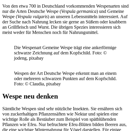
Von den etwa 700 in Deutschland vorkommenden Wespenarten sind
nur die Arten Deutsche Wespe (
Vespula germanica
) und Gemeine
Wespe (
Vespula vulgaris
) an unseren Lebensmitteln interessiert. Auf
der Suche nach Nahrung lecken sie gerne an Süßem oder knabbern
an Grillfleisch und Wurst. Die übrigen Spezies interessieren sich
meist weder für Menschen noch für Nahrungsmittel.
Die Wespenart Gemeine Wespe trägt eine ankerförmige
schwarze Zeichnung auf dem Kopfschild.
Foto: ©
jodeng, pixabay
Wespen der Art Deutsche Wespe erkennt man an einem
oder mehreren schwarzen Punkten auf dem Kopfschild.
Foto: © Claudia, pixabay
Wespe neu denken
Sämtliche Wespen sind sehr nützliche Insekten. Sie ernähren sich
von zuckerhaltigen Pflanzensäften wie Nektar und spielen eine
wichtige Rolle als Bestäuber zum Beispiel von spätblühenden
Pflanzen wie Efeu. Nur befruchtete Efeu-Blüten bilden Beeren aus,
die eine wichtige Winternahrung für Vögel darstellen. Für einige