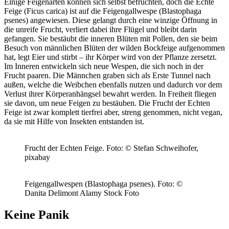
Einige Feigenarten können sich selbst befruchten, doch die Echte
Feige (Ficus carica) ist auf die Feigengallwespe (Blastophaga
psenes) angewiesen. Diese gelangt durch eine winzige Öffnung in
die unreife Frucht, verliert dabei ihre Flügel und bleibt darin
gefangen. Sie bestäubt die inneren Blüten mit Pollen, den sie beim
Besuch von männlichen Blüten der wilden Bockfeige aufgenommen
hat, legt Eier und stirbt – ihr Körper wird von der Pflanze zersetzt.
Im Inneren entwickeln sich neue Wespen, die sich noch in der
Frucht paaren. Die Männchen graben sich als Erste Tunnel nach
außen, welche die Weibchen ebenfalls nutzen und dadurch vor dem
Verlust ihrer Körperanhängsel bewahrt werden. In Freiheit fliegen
sie davon, um neue Feigen zu bestäuben. Die Frucht der Echten
Feige ist zwar komplett tierfrei aber, streng genommen, nicht vegan,
da sie mit Hilfe von Insekten entstanden ist.
Frucht der Echten Feige.
Foto: © Stefan Schweihofer,
pixabay
Feigengallwespen (Blastophaga psenes).
Foto: ©
Danita Delimont Alamy Stock Foto
Keine Panik