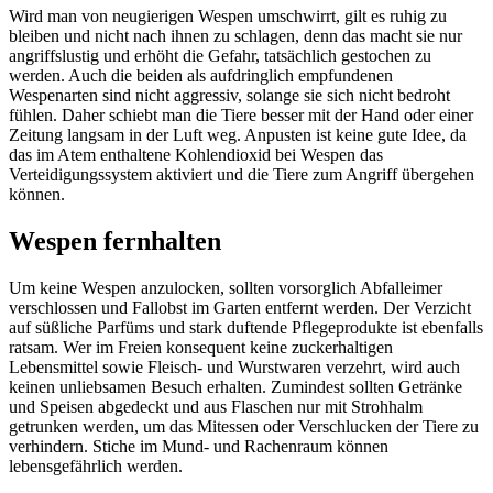
Wird man von neugierigen Wespen umschwirrt, gilt es ruhig zu
bleiben und nicht nach ihnen zu schlagen, denn das macht sie nur
angriffslustig und erhöht die Gefahr, tatsächlich gestochen zu
werden. Auch die beiden als aufdringlich empfundenen
Wespenarten sind nicht aggressiv, solange sie sich nicht bedroht
fühlen. Daher schiebt man die Tiere besser mit der Hand oder einer
Zeitung langsam in der Luft weg. Anpusten ist keine gute Idee, da
das im Atem enthaltene Kohlendioxid bei Wespen das
Verteidigungssystem aktiviert und die Tiere zum Angriff übergehen
können.
Wespen fernhalten
Um keine Wespen anzulocken, sollten vorsorglich Abfalleimer
verschlossen und Fallobst im Garten entfernt werden. Der Verzicht
auf süßliche Parfüms und stark duftende Pflegeprodukte ist ebenfalls
ratsam. Wer im Freien konsequent keine zuckerhaltigen
Lebensmittel sowie Fleisch- und Wurstwaren verzehrt, wird auch
keinen unliebsamen Besuch erhalten. Zumindest sollten Getränke
und Speisen abgedeckt und aus Flaschen nur mit Strohhalm
getrunken werden, um das Mitessen oder Verschlucken der Tiere zu
verhindern. Stiche im Mund- und Rachenraum können
lebensgefährlich werden.