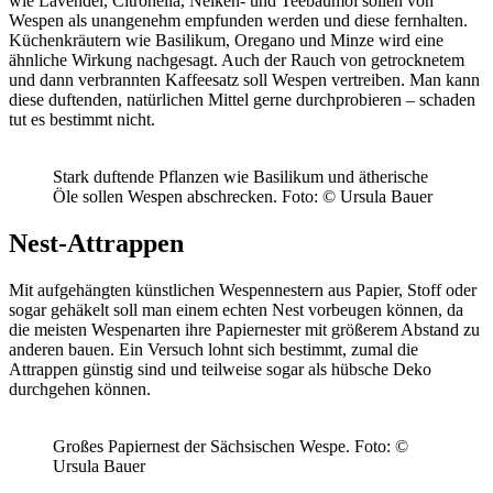
wie Lavendel, Citronella, Nelken- und Teebaumöl sollen von
Wespen als unangenehm empfunden werden und diese fernhalten.
Küchenkräutern wie Basilikum, Oregano und Minze wird eine
ähnliche Wirkung nachgesagt. Auch der Rauch von getrocknetem
und dann verbrannten Kaffeesatz soll Wespen vertreiben. Man kann
diese duftenden, natürlichen Mittel gerne durchprobieren – schaden
tut es bestimmt nicht.
Stark duftende Pflanzen wie Basilikum und ätherische
Öle sollen Wespen abschrecken.
Foto: © Ursula Bauer
Nest-Attrappen
Mit aufgehängten künstlichen Wespennestern aus Papier, Stoff oder
sogar gehäkelt soll man einem echten Nest vorbeugen können, da
die meisten Wespenarten ihre Papiernester mit größerem Abstand zu
anderen bauen. Ein Versuch lohnt sich bestimmt, zumal die
Attrappen günstig sind und teilweise sogar als hübsche Deko
durchgehen können.
Großes Papiernest der Sächsischen Wespe.
Foto: ©
Ursula Bauer