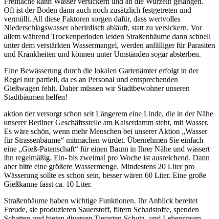
Freifläche kann Wasser versickern und an die Wurzeln gelangen.
Oft ist der Boden dann auch noch zusätzlich festgetreten und
vermüllt. All diese Faktoren sorgen dafür, dass wertvolles
Niederschlagswasser oberirdisch abläuft, statt zu versickern. Vor
allem während Trockenperioden leiden Straßenbäume dann schnell
unter dem verstärkten Wassermangel, werden anfälliger für Parasiten
und Krankheiten und können unter Umständen sogar absterben.
Eine Bewässerung durch die lokalen Gartenämter erfolgt in der
Regel nur partiell, da es an Personal und entsprechenden
Gießwagen fehlt. Daher müssen wir Stadtbewohner unseren
Stadtbäumen helfen!
aktion tier versorgt schon seit Längerem eine Linde, die in der Nähe
unserer Berliner Geschäftsstelle am Kaiserdamm steht, mit Wasser.
Es wäre schön, wenn mehr Menschen bei unserer Aktion „Wasser
für Strassenbäume“ mitmachen würdet. Übernehmen Sie einfach
eine „Gieß-Patenschaft“ für einen Baum in Ihrer Nähe und wässert
ihn regelmäßig. Ein- bis zweimal pro Woche ist ausreichend. Dann
aber bitte eine größere Wassermenge. Mindestens 20 Liter pro
Wässerung sollte es schon sein, besser wären 60 Liter. Eine große
Gießkanne fasst ca. 10 Liter.
Straßenbäume haben wichtige Funktionen. Ihr Anblick bereitet
Freude, sie produzieren Sauerstoff, filtern Schadstoffe, spenden
Schatten und bieten diversen Tierarten Schutz- und Lebensraum.