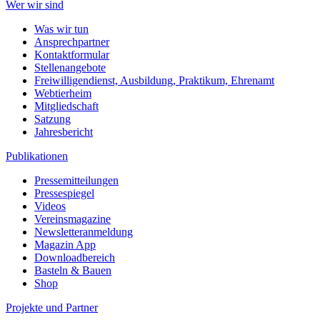
Wer wir sind
Was wir tun
Ansprechpartner
Kontaktformular
Stellenangebote
Freiwilligendienst, Ausbildung, Praktikum, Ehrenamt
Webtierheim
Mitgliedschaft
Satzung
Jahresbericht
Publikationen
Pressemitteilungen
Pressespiegel
Videos
Vereinsmagazine
Newsletteranmeldung
Magazin App
Downloadbereich
Basteln & Bauen
Shop
Projekte und Partner