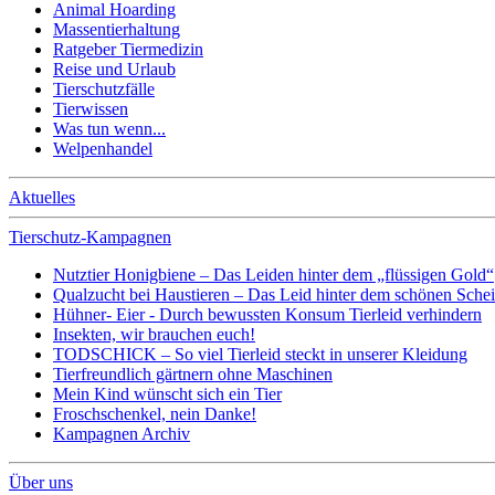
Animal Hoarding
Massentierhaltung
Ratgeber Tiermedizin
Reise und Urlaub
Tierschutzfälle
Tierwissen
Was tun wenn...
Welpenhandel
Aktuelles
Tierschutz-Kampagnen
Nutztier Honigbiene – Das Leiden hinter dem „flüssigen Gold“
Qualzucht bei Haustieren – Das Leid hinter dem schönen Sche
Hühner- Eier - Durch bewussten Konsum Tierleid verhindern
Insekten, wir brauchen euch!
TODSCHICK – So viel Tierleid steckt in unserer Kleidung
Tierfreundlich gärtnern ohne Maschinen
Mein Kind wünscht sich ein Tier
Froschschenkel, nein Danke!
Kampagnen Archiv
Über uns