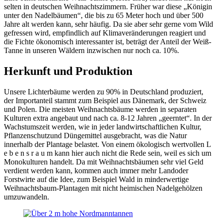
selten in deutschen Weihnachtszimmern. Früher war diese „Königin
unter den Nadelbäumen“, die bis zu 65 Meter hoch und über 500
Jahre alt werden kann, sehr häufig. Da sie aber sehr gerne vom Wild
gefressen wird, empfindlich auf Klimaveränderungen reagiert und
die Fichte ökonomisch interessanter ist, beträgt der Anteil der Weiß-
Tanne in unseren Wäldern inzwischen nur noch ca. 10%.
Herkunft und Produktion
Unsere Lichterbäume werden zu 90% in Deutschland produziert,
der Importanteil stammt zum Beispiel aus Dänemark, der Schweiz
und Polen. Die meisten Weihnachtsbäume werden in separaten
Kulturen extra angebaut und nach ca. 8-12 Jahren „geerntet“. In der
Wachstumszeit werden, wie in jeder landwirtschaftlichen Kultur,
Pflanzenschutzund Düngemittel ausgebracht, was die Natur
innerhalb der Plantage belastet. Von einem ökologisch wertvollen L
e b e n s r a u m kann hier auch nicht die Rede sein, weil es sich um
Monokulturen handelt. Da mit Weihnachtsbäumen sehr viel Geld
verdient werden kann, kommen auch immer mehr Landoder
Forstwirte auf die Idee, zum Beispiel Wald in minderwertige
Weihnachtsbaum-Plantagen mit nicht heimischen Nadelgehölzen
umzuwandeln.