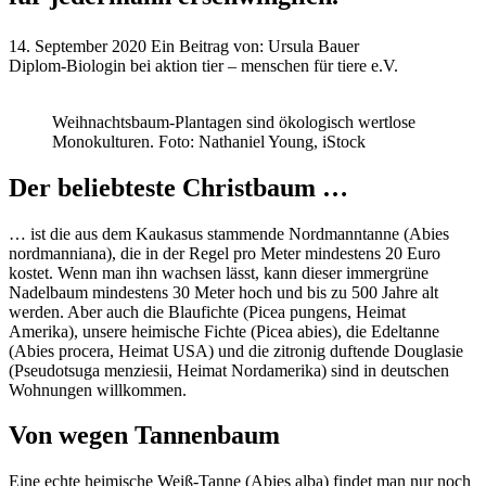
14. September 2020
Ein Beitrag von:
Ursula Bauer
Diplom-Biologin bei aktion tier – menschen für tiere e.V.
Weihnachtsbaum-Plantagen sind ökologisch wertlose
Monokulturen.
Foto: Nathaniel Young, iStock
Der beliebteste Christbaum …
… ist die aus dem Kaukasus stammende Nordmanntanne (Abies
nordmanniana), die in der Regel pro Meter mindestens 20 Euro
kostet. Wenn man ihn wachsen lässt, kann dieser immergrüne
Nadelbaum mindestens 30 Meter hoch und bis zu 500 Jahre alt
werden. Aber auch die Blaufichte (Picea pungens, Heimat
Amerika), unsere heimische Fichte (Picea abies), die Edeltanne
(Abies procera, Heimat USA) und die zitronig duftende Douglasie
(Pseudotsuga menziesii, Heimat Nordamerika) sind in deutschen
Wohnungen willkommen.
Von wegen Tannenbaum
Eine echte heimische Weiß-Tanne (Abies alba) findet man nur noch