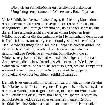
Die meisten Schildkrötenarten verfallen bei sinkenden
Umgebungstemperaturen in Winterstarre.
Foto: © privat
Viele Schildkrötenbesitzer haben Angst, ihr Liebling könne durch
das Überwintern erfrieren oder verhungern. Diese Sorgen sind
unbegründet. Die Starre gehört zum physiologischen Jahreszyklus
dieser Tiere und entspricht am ehesten einem Leben in freier
Wildbahn. Je näher die Exotenhaltung in Menschenhand dem Leben
in Freiheit kommt, umso artgerechter und gesünder ist es für das
Tier. Besonders Jungtiere sollten die Ruhephase erleben dürfen, da
sie ohne diese Auszeit zu schnell wachsen und sich daraus
gesundheitliche Probleme entwickeln. Schildkröten, die in
Winterstarre gehen dürfen, sind widerstandsfähiger und fitter als
Artgenossen, die nicht während des Winters ruhen. Wie lange die
Winterstarre dauert und wann sie genau beginnt, welche Temperatur
währenddessen optimal für die Schildkröte ist, hängt ganz
entscheidend von der jeweiligen Schildkrötenart ab.
Deshalb ist es unerlässlich in Erfahrung zu bringen, um was für eine
Schildkröte es sich bei dem eigenen Tier genau handelt. Arten, die in
der freien Wildbahn in Regionen leben, in den es im Winter kalt
wird, verfallen in diese Starre, um Energie zu sparen. Kommt die
Schildkrötenart jedoch aus einer ganzjährig warmen Region,
benötigt sie keine Ruhephase und man kann auf die Hibernation