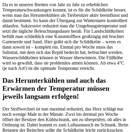
Da es in unseren Breiten von Jahr zu Jahr zu erheblichen
Temperaturschwankungen kommt, ist es für die Schildkröte besser,
wenn man das Herunterkühlen als Tierbesitzer aktiv beeinflusst und
damit bestimmt. So kann der Übergang zur Winterstarre kontrolliert
ablaufen. Sukzessive reduziert man die Umgebungstemperatur und
setzt die tägliche Beleuchtungsdauer herab. Für Landschildkröten
befüllt man schließlich eine Kunststoffbox großzügig mit feuchter
Gartenerde und Sand. Hier gräbt sich die Schildkröte – wenn es
dann soweit ist – komplett ein. Einmal pro Woche muss das
Substrat, mit dem sich das Reptil bedeckt hat, befeuchtet werden.
Wasserschildkröten können in Wasser überwintern. Die Füllhöhe
wird so gewählt, dass sie problemlos atmen können. Ab etwa 4°C
(je nach Art!) ist die optimale Temperatur erreicht.
Das Herunterkühlen und auch das
Erwärmen der Temperatur müssen
jeweils langsam erfolgen!
Der Stoffwechsel ist nun maximal reduziert, das Herz schlägt nur
noch wenige Male in der Minute. Zwei bis dreimal pro Woche
öffnet der Besitzer den Kühlschrank, um zu überprüfen, ob alles in
Ordnung ist. Dabei kommt es zum Luftaustausch im Schrank. Beim
Betasten der Beinchen sollte die Schildkröte leicht zurückzucken.