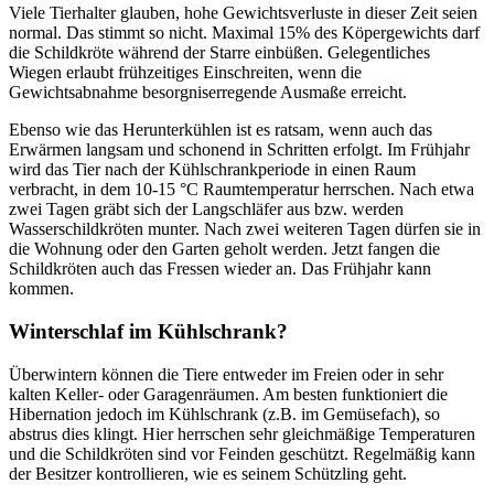
Viele Tierhalter glauben, hohe Gewichtsverluste in dieser Zeit seien
normal. Das stimmt so nicht. Maximal 15% des Köpergewichts darf
die Schildkröte während der Starre einbüßen. Gelegentliches
Wiegen erlaubt frühzeitiges Einschreiten, wenn die
Gewichtsabnahme besorgniserregende Ausmaße erreicht.
Ebenso wie das Herunterkühlen ist es ratsam, wenn auch das
Erwärmen langsam und schonend in Schritten erfolgt. Im Frühjahr
wird das Tier nach der Kühlschrankperiode in einen Raum
verbracht, in dem 10-15 °C Raumtemperatur herrschen. Nach etwa
zwei Tagen gräbt sich der Langschläfer aus bzw. werden
Wasserschildkröten munter. Nach zwei weiteren Tagen dürfen sie in
die Wohnung oder den Garten geholt werden. Jetzt fangen die
Schildkröten auch das Fressen wieder an. Das Frühjahr kann
kommen.
Winterschlaf im Kühlschrank?
Überwintern können die Tiere entweder im Freien oder in sehr
kalten Keller- oder Garagenräumen. Am besten funktioniert die
Hibernation jedoch im Kühlschrank (z.B. im Gemüsefach), so
abstrus dies klingt. Hier herrschen sehr gleichmäßige Temperaturen
und die Schildkröten sind vor Feinden geschützt. Regelmäßig kann
der Besitzer kontrollieren, wie es seinem Schützling geht.