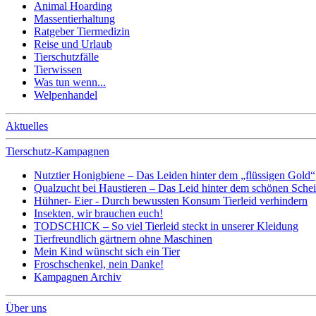
Animal Hoarding
Massentierhaltung
Ratgeber Tiermedizin
Reise und Urlaub
Tierschutzfälle
Tierwissen
Was tun wenn...
Welpenhandel
Aktuelles
Tierschutz-Kampagnen
Nutztier Honigbiene – Das Leiden hinter dem „flüssigen Gold“
Qualzucht bei Haustieren – Das Leid hinter dem schönen Sche
Hühner- Eier - Durch bewussten Konsum Tierleid verhindern
Insekten, wir brauchen euch!
TODSCHICK – So viel Tierleid steckt in unserer Kleidung
Tierfreundlich gärtnern ohne Maschinen
Mein Kind wünscht sich ein Tier
Froschschenkel, nein Danke!
Kampagnen Archiv
Über uns