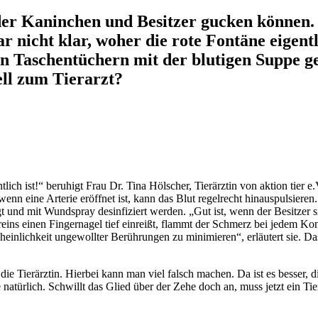
 oder Kaninchen und Besitzer gucken können.
 gar nicht klar, woher die rote Fontäne eigen
Taschentüchern mit der blutigen Suppe getr
ell zum Tierarzt?
tlich ist!“ beruhigt Frau Dr. Tina Hölscher, Tierärztin von aktion tier e
enn eine Arterie eröffnet ist, kann das Blut regelrecht hinauspulsiere
 und mit Wundspray desinfiziert werden. „Gut ist, wenn der Besitzer si
eins einen Fingernagel tief einreißt, flammt der Schmerz bei jedem Kon
cheinlichkeit ungewollter Berührungen zu minimieren“, erläutert sie.
ie Tierärztin. Hierbei kann man viel falsch machen. Da ist es besser, di
e natürlich. Schwillt das Glied über der Zehe doch an, muss jetzt ein Ti