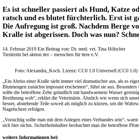
Es ist schneller passiert als Hund, Katze
ratsch und es blutet fürchterlich. Erst ist
Die Aufregung ist groß. Nachdem Berge von 
Kralle ist abgerissen. Doch was nun? Schn
14. Februar 2019
Ein Beitrag von:
Dr. med. vet. Tina Hölscher
Tierärztin bei aktion tier – menschen für tiere e.V.
Foto: Alexandra_Koch. Lizenz: CC0 1.0 Universell (CC0 1.0)
„Ein Abriss einer Kralle sieht immer viel dramatischer aus, als es eigen
Blutmengen zunächst imposant erscheinen“, führt sie aus. Besonders w
sollte die betroffene Zehe gründlich mit handwarmem Wasser gereinigt
Berührung weh“, erklärt die Veterinärin. Ähnlich wie wenn sich unser
besser, abstehende Teile soweit als möglich zu kürzen, um die Wahrs
Nagelschere erfolgen.
„Vorsichtig sollte man mit dem Anlegen eines Verbandes sein“, warnt d
sich hier nichts. Sicherheitshalber beobachtet man die betroffene Pfot
weitere Informationen bei: