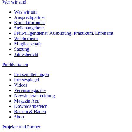
Wer wir sind
Was wir tun
Ansprechpartner
Kontaktformular
Stellenangebote
Freiwilligendienst, Ausbildung, Praktikum, Ehrenamt
Webtierheim
Mitgliedschaft
Satzung
Jahresbericht
Publikationen
Pressemitteilungen
Pressespiegel
Videos
Vereinsmagazine
Newsletteranmeldung
Magazin App
Downloadbereich
Basteln & Bauen
Shop
Projekte und Partner