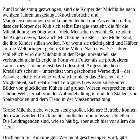
Zur Hochleistung gezwungen, sind die Körper der Milchkühe nach
wenigen Jahren ausgelaugt. Knochenbrüche und
Mangelerscheinungen sind keine Seltenheit und Anzeichen dafür,
dass der Körper der Kuh sich selbst Energie entzieht, die für die
Milchbildung benötigt wird. Viele Menschen verschließen zudem
die Augen davor, dass auch Milchkühe in erster Linie Mütter sind,
die ihre Kinder stillen wollen. Nur wenn sie trächtig sind und Kälber
auf die Welt bringen, geben Kühe Milch. Nach etwa 5-7 Jahren
schließlich wird die Milchkuh in der Regel unrentabel, sie
verbraucht mehr Energie in Form von Futter, als sie produzieren
kann – dies ist dann meist das Todesurteil. Angesichts dieses
Kreislaufs scheint – unterstützt vom geschönten Werbeidyll – der
Ausweg leicht: Für viele Verbraucher bietet das Biosiegel die
Möglichkeit, sich relativ leicht ein gutes Gewissen zu erkaufen.
Bilder von glücklichen Kühen auf grünen Wiesen versprechen eine
schöne Welt, fernab von der Anbindehaltung in dunklen Ställen, von
Spaltenböden und dem Elend in der Massentierhaltung.
Große Milchbetriebe werden stetig größer, kleinere Betriebe können
dem wachsenden Druck nicht standhalten und müssen schließen.
Die Leidtragenden sind, wie so häufig, aber auch hier vor allem die
Tiere.
Doch auch für Biokühe gilt: Wer nicht geschwängert wird, gibt