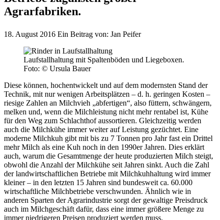
Agrarfabriken.
18. August 2016
Ein Beitrag von:
Jan Peifer
Laufstallhaltung mit Spaltenböden und Liegeboxen.
Foto: © Ursula Bauer
Diese können, hochentwickelt und auf dem modernsten Stand der
Technik, mit nur wenigen Arbeitsplätzen – d. h. geringen Kosten –
riesige Zahlen an Milchvieh „abfertigen“, also füttern, schwängern,
melken und, wenn die Milchleistung nicht mehr rentabel ist, Kühe
für den Weg zum Schlachthof aussortieren. Gleichzeitig werden
auch die Milchkühe immer weiter auf Leistung gezüchtet. Eine
moderne Milchkuh gibt mit bis zu 7 Tonnen pro Jahr fast ein Drittel
mehr Milch als eine Kuh noch in den 1990er Jahren. Dies erklärt
auch, warum die Gesamtmenge der heute produzierten Milch steigt,
obwohl die Anzahl der Milchkühe seit Jahren sinkt. Auch die Zahl
der landwirtschaftlichen Betriebe mit Milchkuhhaltung wird immer
kleiner – in den letzten 15 Jahren sind bundesweit ca. 60.000
wirtschaftliche Milchbetriebe verschwunden. Ähnlich wie in
anderen Sparten der Agrarindustrie sorgt der gewaltige Preisdruck
auch im Milchgeschäft dafür, dass eine immer größere Menge zu
immer niedrigeren Preisen produziert werden muss.