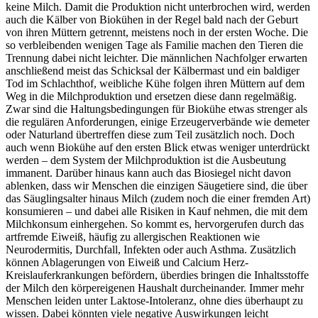
keine Milch. Damit die Produktion nicht unterbrochen wird, werden
auch die Kälber von Biokühen in der Regel bald nach der Geburt
von ihren Müttern getrennt, meistens noch in der ersten Woche. Die
so verbleibenden wenigen Tage als Familie machen den Tieren die
Trennung dabei nicht leichter. Die männlichen Nachfolger erwarten
anschließend meist das Schicksal der Kälbermast und ein baldiger
Tod im Schlachthof, weibliche Kühe folgen ihren Müttern auf dem
Weg in die Milchproduktion und ersetzen diese dann regelmäßig.
Zwar sind die Haltungsbedingungen für Biokühe etwas strenger als
die regulären Anforderungen, einige Erzeugerverbände wie demeter
oder Naturland übertreffen diese zum Teil zusätzlich noch. Doch
auch wenn Biokühe auf den ersten Blick etwas weniger unterdrückt
werden – dem System der Milchproduktion ist die Ausbeutung
immanent. Darüber hinaus kann auch das Biosiegel nicht davon
ablenken, dass wir Menschen die einzigen Säugetiere sind, die über
das Säuglingsalter hinaus Milch (zudem noch die einer fremden Art)
konsumieren – und dabei alle Risiken in Kauf nehmen, die mit dem
Milchkonsum einhergehen. So kommt es, hervorgerufen durch das
artfremde Eiweiß, häufig zu allergischen Reaktionen wie
Neurodermitis, Durchfall, Infekten oder auch Asthma. Zusätzlich
können Ablagerungen von Eiweiß und Calcium Herz-
Kreislauferkrankungen befördern, überdies bringen die Inhaltsstoffe
der Milch den körpereigenen Haushalt durcheinander. Immer mehr
Menschen leiden unter Laktose-Intoleranz, ohne dies überhaupt zu
wissen. Dabei könnten viele negative Auswirkungen leicht