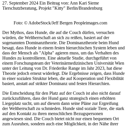
27. September 2024
Ein Beitrag von:
Ann Kari Sieme
Tierschutzberatung, Projekt "Kitty" Berlin/Brandenburg
Foto: © AdobeStock/Jeff Bergen Peopleimages.com
Der Mythos, dass Hunde, die auf die Couch dürfen, versuchen
würden, die Weltherrschaft an sich zu reißen, basiert auf der
sogenannten Dominanztheorie. Die Dominanztheorie beim Hund
besagt, dass Hunde in einem festen hierarchischen System leben und
dass der Mensch als "Alpha" agieren muss, um das Verhalten des
Hundes zu kontrollieren. Eine aktuelle Studie, durchgeführt von
einem Forschungsteam der Veterinärmedizinischen Universität Wien
unter der Leitung von Dr. Friederike Range im Jahr 2023, hat diese
Theorie jedoch erneut widerlegt. Die Ergebnisse zeigen, dass Hunde
in einer sozialen Struktur leben, die auf Kooperation und Flexibilität
basiert, anstatt auf strikter Dominanz und festen Hierarchien.
Die Entscheidung für den Platz auf der Couch ist also nicht darauf
zurückzuführen, dass der Hund ganz strategisch einen erhöhten
Liegeplatz sucht, um auf diesem dann seine Pläne zur Ergreifung
der Weltherrschaft zu schmieden. Hunde sind soziale Tiere, die stark
auf den Kontakt zu ihren menschlichen Bezugspersonen
angewiesen sind. Die Couch bietet nicht nur einen bequemen Ort
zum Ausruhen, sondern auch eine Möglichkeit, in der Nähe ihrer