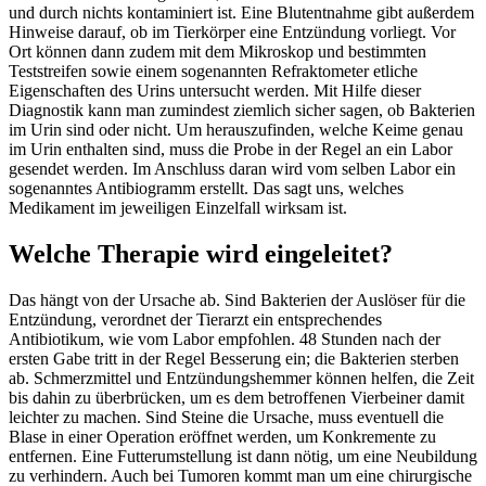
und durch nichts kontaminiert ist. Eine Blutentnahme gibt außerdem
Hinweise darauf, ob im Tierkörper eine Entzündung vorliegt. Vor
Ort können dann zudem mit dem Mikroskop und bestimmten
Teststreifen sowie einem sogenannten Refraktometer etliche
Eigenschaften des Urins untersucht werden. Mit Hilfe dieser
Diagnostik kann man zumindest ziemlich sicher sagen, ob Bakterien
im Urin sind oder nicht. Um herauszufinden, welche Keime genau
im Urin enthalten sind, muss die Probe in der Regel an ein Labor
gesendet werden. Im Anschluss daran wird vom selben Labor ein
sogenanntes Antibiogramm erstellt. Das sagt uns, welches
Medikament im jeweiligen Einzelfall wirksam ist.
Welche Therapie wird eingeleitet?
Das hängt von der Ursache ab. Sind Bakterien der Auslöser für die
Entzündung, verordnet der Tierarzt ein entsprechendes
Antibiotikum, wie vom Labor empfohlen. 48 Stunden nach der
ersten Gabe tritt in der Regel Besserung ein; die Bakterien sterben
ab. Schmerzmittel und Entzündungshemmer können helfen, die Zeit
bis dahin zu überbrücken, um es dem betroffenen Vierbeiner damit
leichter zu machen. Sind Steine die Ursache, muss eventuell die
Blase in einer Operation eröffnet werden, um Konkremente zu
entfernen. Eine Futterumstellung ist dann nötig, um eine Neubildung
zu verhindern. Auch bei Tumoren kommt man um eine chirurgische