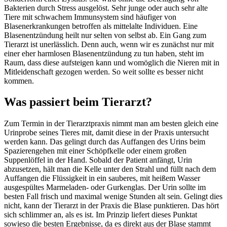
Bakterien durch Stress ausgelöst. Sehr junge oder auch sehr alte
Tiere mit schwachem Immunsystem sind häufiger von
Blasenerkrankungen betroffen als mittelalte Individuen. Eine
Blasenentzündung heilt nur selten von selbst ab. Ein Gang zum
Tierarzt ist unerlässlich. Denn auch, wenn wir es zunächst nur mit
einer eher harmlosen Blasenentzündung zu tun haben, steht im
Raum, dass diese aufsteigen kann und womöglich die Nieren mit in
Mitleidenschaft gezogen werden. So weit sollte es besser nicht
kommen.
Was passiert beim Tierarzt?
Zum Termin in der Tierarztpraxis nimmt man am besten gleich eine
Urinprobe seines Tieres mit, damit diese in der Praxis untersucht
werden kann. Das gelingt durch das Auffangen des Urins beim
Spazierengehen mit einer Schöpfkelle oder einem großen
Suppenlöffel in der Hand. Sobald der Patient anfängt, Urin
abzusetzen, hält man die Kelle unter den Strahl und füllt nach dem
Auffangen die Flüssigkeit in ein sauberes, mit heißem Wasser
ausgespültes Marmeladen- oder Gurkenglas. Der Urin sollte im
besten Fall frisch und maximal wenige Stunden alt sein. Gelingt dies
nicht, kann der Tierarzt in der Praxis die Blase punktieren. Das hört
sich schlimmer an, als es ist. Im Prinzip liefert dieses Punktat
sowieso die besten Ergebnisse, da es direkt aus der Blase stammt