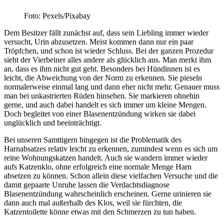
Foto: Pexels/Pixabay
Dem Besitzer fällt zunächst auf, dass sein Liebling immer wieder
versucht, Urin abzusetzen. Meist kommen dann nur ein paar
Tröpfchen, und schon ist wieder Schluss. Bei der ganzen Prozedur
sieht der Vierbeiner alles andere als glücklich aus. Man merkt ihm
an, dass es ihm nicht gut geht. Besonders bei Hündinnen ist es
leicht, die Abweichung von der Norm zu erkennen. Sie pieseln
normalerweise einmal lang und dann eher nicht mehr. Genauer muss
man bei unkastrierten Rüden hinsehen. Sie markieren ohnehin
gerne, und auch dabei handelt es sich immer um kleine Mengen.
Doch begleitet von einer Blasenentzündung wirken sie dabei
unglücklich und beeinträchtigt.
Bei unseren Samttigern hingegen ist die Problematik des
Harnabsatzes relativ leicht zu erkennen, zumindest wenn es sich um
reine Wohnungskatzen handelt. Auch sie wandern immer wieder
aufs Katzenklo, ohne erfolgreich eine normale Menge Harn
absetzen zu können. Schon allein diese vielfachen Versuche und die
damit gepaarte Unruhe lassen die Verdachtsdiagnose
Blasenentzündung wahrscheinlich erscheinen. Gerne urinieren sie
dann auch mal außerhalb des Klos, weil sie fürchten, die
Katzentoilette könne etwas mit den Schmerzen zu tun haben.