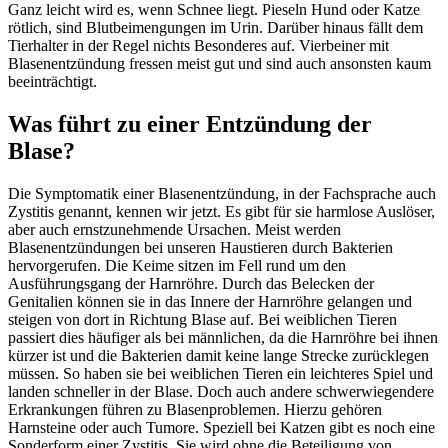
Ganz leicht wird es, wenn Schnee liegt. Pieseln Hund oder Katze
rötlich, sind Blutbeimengungen im Urin. Darüber hinaus fällt dem
Tierhalter in der Regel nichts Besonderes auf. Vierbeiner mit
Blasenentzündung fressen meist gut und sind auch ansonsten kaum
beeinträchtigt.
Was führt zu einer Entzündung der
Blase?
Die Symptomatik einer Blasenentzündung, in der Fachsprache auch
Zystitis genannt, kennen wir jetzt. Es gibt für sie harmlose Auslöser,
aber auch ernstzunehmende Ursachen. Meist werden
Blasenentzündungen bei unseren Haustieren durch Bakterien
hervorgerufen. Die Keime sitzen im Fell rund um den
Ausführungsgang der Harnröhre. Durch das Belecken der
Genitalien können sie in das Innere der Harnröhre gelangen und
steigen von dort in Richtung Blase auf. Bei weiblichen Tieren
passiert dies häufiger als bei männlichen, da die Harnröhre bei ihnen
kürzer ist und die Bakterien damit keine lange Strecke zurücklegen
müssen. So haben sie bei weiblichen Tieren ein leichteres Spiel und
landen schneller in der Blase. Doch auch andere schwerwiegendere
Erkrankungen führen zu Blasenproblemen. Hierzu gehören
Harnsteine oder auch Tumore. Speziell bei Katzen gibt es noch eine
Sonderform einer Zystitis. Sie wird ohne die Beteiligung von