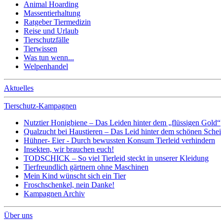
Animal Hoarding
Massentierhaltung
Ratgeber Tiermedizin
Reise und Urlaub
Tierschutzfälle
Tierwissen
Was tun wenn...
Welpenhandel
Aktuelles
Tierschutz-Kampagnen
Nutztier Honigbiene – Das Leiden hinter dem „flüssigen Gold“
Qualzucht bei Haustieren – Das Leid hinter dem schönen Sche
Hühner- Eier - Durch bewussten Konsum Tierleid verhindern
Insekten, wir brauchen euch!
TODSCHICK – So viel Tierleid steckt in unserer Kleidung
Tierfreundlich gärtnern ohne Maschinen
Mein Kind wünscht sich ein Tier
Froschschenkel, nein Danke!
Kampagnen Archiv
Über uns