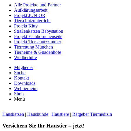
Alle Projekte und Partner
Aufklärungsarbeit
Projekt JUNIOR
Tierschutzunterricht
Projekt Kitty
Straßenkatzen Babystation
Projekt Eichhörnchenseile
Projekt Tierschutzzimmer
Tierrettung München
Tierheime & Gnadenhöfe
Wildtierhilfe
Mitglieder
Suche
Kontakt
Downloads
Webtierheim
Shop
Menü
Hauskatzen
|
Haushunde
|
Haustiere
|
Ratgeber Tiermedizin
Versichern Sie Ihr Haustier – jetzt!