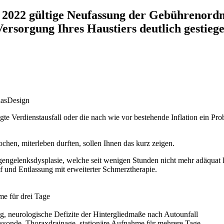
r 2022 gültige Neufassung der Gebührenord
Versorgung Ihres Haustiers deutlich gestiege
iasDesign
gte Verdienstausfall oder die nach wie vor bestehende Inflation ein Pr
ochen, miterleben durften, sollen Ihnen das kurz zeigen.
gengelenksdysplasie, welche seit wenigen Stunden nicht mehr adäquat 
pf und Entlassung mit erweiterter Schmerztherapie.
me für drei Tage
ng, neurologische Defizite der Hintergliedmaße nach Autounfall
gssonde, Thoraxdrainage, stationäre Aufnahme für mehrere Tage