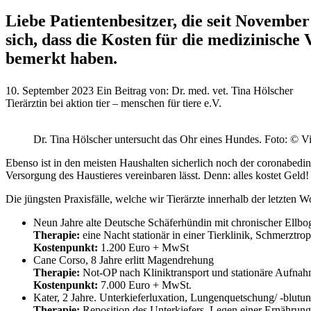
Liebe Patientenbesitzer, die seit Novembe
sich, dass die Kosten für die medizinische 
bemerkt haben.
10. September 2023
Ein Beitrag von:
Dr. med. vet. Tina Hölscher
Tierärztin bei aktion tier – menschen für tiere e.V.
Dr. Tina Hölscher untersucht das Ohr eines Hundes.
Foto: © V
Ebenso ist in den meisten Haushalten sicherlich noch der coronabedin
Versorgung des Haustieres vereinbaren lässt. Denn: alles kostet Geld!
Die jüngsten Praxisfälle, welche wir Tierärzte innerhalb der letzten W
Neun Jahre alte Deutsche Schäferhündin mit chronischer Ellbo
Therapie:
eine Nacht stationär in einer Tierklinik, Schmerztro
Kostenpunkt:
1.200 Euro + MwSt
Cane Corso, 8 Jahre erlitt Magendrehung
Therapie:
Not-OP nach Kliniktransport und stationäre Aufnah
Kostenpunkt:
7.000 Euro + MwSt.
Kater, 2 Jahre. Unterkieferluxation, Lungenquetschung/ -blutu
Therapie:
Reposition des Unterkiefers, Legen einer Ernährun