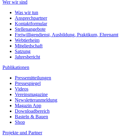
Wer wir sind
Was wir tun
Ansprechpartner
Kontaktformular
Stellenangebote
Freiwilligendienst, Ausbildung, Praktikum, Ehrenamt
Webtierheim
Mitgliedschaft
Satzung
Jahresbericht
Publikationen
Pressemitteilungen
Pressespiegel
Videos
Vereinsmagazine
Newsletteranmeldung
Magazin App
Downloadbereich
Basteln & Bauen
Shop
Projekte und Partner