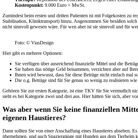
Kostenpunkt:
9.000 Euro + MwSt.
Zumindest beim ersten und dritten Patienten ist mit Folgekosten zu re
Stabilisation, Kliniktransport) hinzu. Angenommen Sie besäßen solch e
nicht sinnvoll gewesen wäre. Für wen aber ist sie sinnvoll und für we
Foto: © ViasDesign
Hier gibt es mehrere Optionen:
Sie verfügen über ausreichend finanzielle Mittel und die Beträge
Sie haben das nötige Geld beisammen, verzichten aber auf Ihre
Ihnen wird bewusst, dass Sie diese Beträge nicht einfach mal s
Die o.g. Beträge sind für Sie genau so wenig zu realisieren wi
Gehören Sie zur ersten Kategorie, ist eine TKV für Sie vermutlich ni
sieht es bei Kategorie zwei und drei aus. Hier hätten Sie sich, aber 
Was aber wenn Sie keine finanziellen Mitt
eigenen Haustieres?
Dann sollten Sie von einer Anschaffung eines Haustieres absehen. Es
übernehmen, und auch Spaziergänge mit Hunden aus dem Tierheim könn