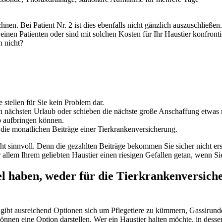
chnen. Bei Patient Nr. 2 ist dies ebenfalls nicht gänzlich auszuschlie
inen Patienten oder sind mit solchen Kosten für Ihr Haustier konfronti
n nicht?
 stellen für Sie kein Problem dar.
n nächsten Urlaub oder schieben die nächste große Anschaffung etwas 
o aufbringen können.
e die monatlichen Beiträge einer Tierkrankenversicherung.
cht sinnvoll. Denn die gezahlten Beiträge bekommen Sie sicher nicht er
vor allem Ihrem geliebten Haustier einen riesigen Gefallen getan, wenn 
el haben, weder für die Tierkrankenversich
 gibt ausreichend Optionen sich um Pflegetiere zu kümmern, Gassirunde
en eine Option darstellen. Wer ein Haustier halten möchte, in dessen