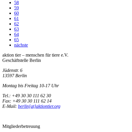
58
59
60
61
62
63
64
65
nächste
aktion tier – menschen für tiere e.V.
Geschäftstelle Berlin
Jüdenstr. 6
13597 Berlin
Montag bis Freitag 10-17 Uhr
Tel.: +49 30 30 111 62 30
Fax: +49 30 30 111 62 14
E-Mail:
berlin[at]aktiontier.org
Mitgliederbetreuung