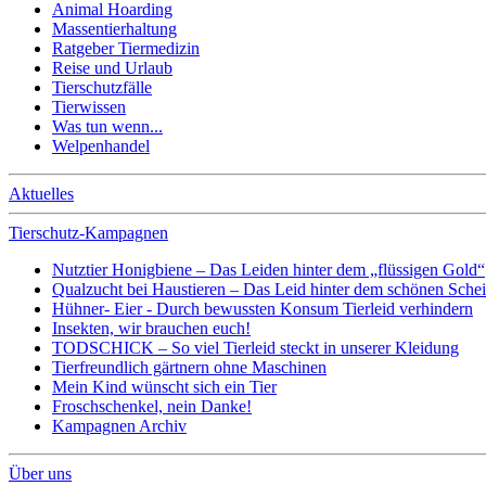
Animal Hoarding
Massentierhaltung
Ratgeber Tiermedizin
Reise und Urlaub
Tierschutzfälle
Tierwissen
Was tun wenn...
Welpenhandel
Aktuelles
Tierschutz-Kampagnen
Nutztier Honigbiene – Das Leiden hinter dem „flüssigen Gold“
Qualzucht bei Haustieren – Das Leid hinter dem schönen Sche
Hühner- Eier - Durch bewussten Konsum Tierleid verhindern
Insekten, wir brauchen euch!
TODSCHICK – So viel Tierleid steckt in unserer Kleidung
Tierfreundlich gärtnern ohne Maschinen
Mein Kind wünscht sich ein Tier
Froschschenkel, nein Danke!
Kampagnen Archiv
Über uns