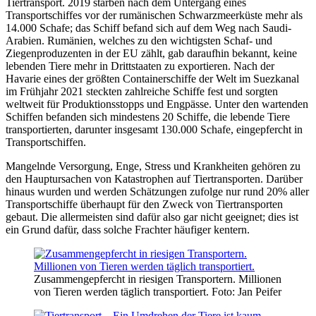
Tiertransport. 2019 starben nach dem Untergang eines
Transportschiffes vor der rumänischen Schwarzmeerküste mehr als
14.000 Schafe; das Schiff befand sich auf dem Weg nach Saudi-
Arabien. Rumänien, welches zu den wichtigsten Schaf- und
Ziegenproduzenten in der EU zählt, gab daraufhin bekannt, keine
lebenden Tiere mehr in Drittstaaten zu exportieren. Nach der
Havarie eines der größten Containerschiffe der Welt im Suezkanal
im Frühjahr 2021 steckten zahlreiche Schiffe fest und sorgten
weltweit für Produktionsstopps und Engpässe. Unter den wartenden
Schiffen befanden sich mindestens 20 Schiffe, die lebende Tiere
transportierten, darunter insgesamt 130.000 Schafe, eingepfercht in
Transportschiffen.
Mangelnde Versorgung, Enge, Stress und Krankheiten gehören zu
den Hauptursachen von Katastrophen auf Tiertransporten. Darüber
hinaus wurden und werden Schätzungen zufolge nur rund 20% aller
Transportschiffe überhaupt für den Zweck von Tiertransporten
gebaut. Die allermeisten sind dafür also gar nicht geeignet; dies ist
ein Grund dafür, dass solche Frachter häufiger kentern.
Zusammengepfercht in riesigen Transportern. Millionen
von Tieren werden täglich transportiert.
Foto: Jan Peifer