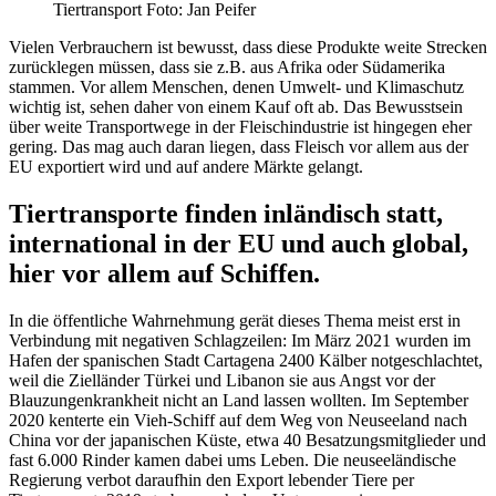
Tiertransport
Foto: Jan Peifer
Vielen Verbrauchern ist bewusst, dass diese Produkte weite Strecken
zurücklegen müssen, dass sie z.B. aus Afrika oder Südamerika
stammen. Vor allem Menschen, denen Umwelt- und Klimaschutz
wichtig ist, sehen daher von einem Kauf oft ab. Das Bewusstsein
über weite Transportwege in der Fleischindustrie ist hingegen eher
gering. Das mag auch daran liegen, dass Fleisch vor allem aus der
EU exportiert wird und auf andere Märkte gelangt.
Tiertransporte finden inländisch statt,
international in der EU und auch global,
hier vor allem auf Schiffen.
In die öffentliche Wahrnehmung gerät dieses Thema meist erst in
Verbindung mit negativen Schlagzeilen: Im März 2021 wurden im
Hafen der spanischen Stadt Cartagena 2400 Kälber notgeschlachtet,
weil die Zielländer Türkei und Libanon sie aus Angst vor der
Blauzungenkrankheit nicht an Land lassen wollten. Im September
2020 kenterte ein Vieh-Schiff auf dem Weg von Neuseeland nach
China vor der japanischen Küste, etwa 40 Besatzungsmitglieder und
fast 6.000 Rinder kamen dabei ums Leben. Die neuseeländische
Regierung verbot daraufhin den Export lebender Tiere per