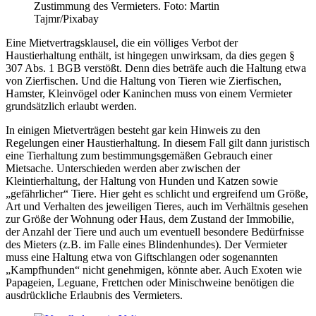
Zustimmung des Vermieters.
Foto: Martin
Tajmr/Pixabay
Eine Mietvertragsklausel, die ein völliges Verbot der
Haustierhaltung enthält, ist hingegen unwirksam, da dies gegen §
307 Abs. 1 BGB verstößt. Denn dies beträfe auch die Haltung etwa
von Zierfischen. Und die Haltung von Tieren wie Zierfischen,
Hamster, Kleinvögel oder Kaninchen muss von einem Vermieter
grundsätzlich erlaubt werden.
In einigen Mietverträgen besteht gar kein Hinweis zu den
Regelungen einer Haustierhaltung. In diesem Fall gilt dann juristisch
eine Tierhaltung zum bestimmungsgemäßen Gebrauch einer
Mietsache. Unterschieden werden aber zwischen der
Kleintierhaltung, der Haltung von Hunden und Katzen sowie
„gefährlicher“ Tiere. Hier geht es schlicht und ergreifend um Größe,
Art und Verhalten des jeweiligen Tieres, auch im Verhältnis gesehen
zur Größe der Wohnung oder Haus, dem Zustand der Immobilie,
der Anzahl der Tiere und auch um eventuell besondere Bedürfnisse
des Mieters (z.B. im Falle eines Blindenhundes). Der Vermieter
muss eine Haltung etwa von Giftschlangen oder sogenannten
„Kampfhunden“ nicht genehmigen, könnte aber. Auch Exoten wie
Papageien, Leguane, Frettchen oder Minischweine benötigen die
ausdrückliche Erlaubnis des Vermieters.