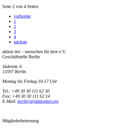
Seite 2 von 4 Seiten
vorherige
1
2
3
4
nächste
aktion tier – menschen für tiere e.V.
Geschäftstelle Berlin
Jüdenstr. 6
13597 Berlin
Montag bis Freitag 10-17 Uhr
Tel.: +49 30 30 111 62 30
Fax: +49 30 30 111 62 14
E-Mail:
berlin[at]aktiontier.org
Mitgliederbetreuung