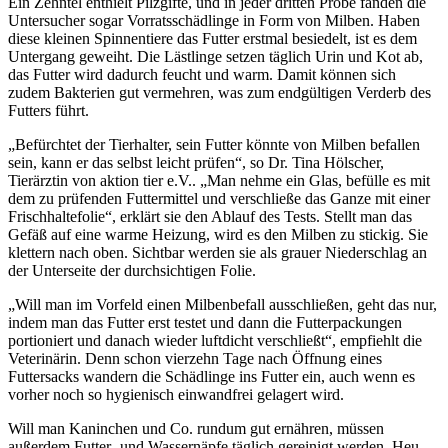
Ein Zehntel enthielt Pilzgifte, und in jeder dritten Probe fanden die
Untersucher sogar Vorratsschädlinge in Form von Milben. Haben
diese kleinen Spinnentiere das Futter erstmal besiedelt, ist es dem
Untergang geweiht. Die Lästlinge setzen täglich Urin und Kot ab,
das Futter wird dadurch feucht und warm. Damit können sich
zudem Bakterien gut vermehren, was zum endgültigen Verderb des
Futters führt.
„Befürchtet der Tierhalter, sein Futter könnte von Milben befallen
sein, kann er das selbst leicht prüfen“, so Dr. Tina Hölscher,
Tierärztin von aktion tier e.V.. „Man nehme ein Glas, befülle es mit
dem zu prüfenden Futtermittel und verschließe das Ganze mit einer
Frischhaltefolie“, erklärt sie den Ablauf des Tests. Stellt man das
Gefäß auf eine warme Heizung, wird es den Milben zu stickig. Sie
klettern nach oben. Sichtbar werden sie als grauer Niederschlag an
der Unterseite der durchsichtigen Folie.
„Will man im Vorfeld einen Milbenbefall ausschließen, geht das nur,
indem man das Futter erst testet und dann die Futterpackungen
portioniert und danach wieder luftdicht verschließt“, empfiehlt die
Veterinärin. Denn schon vierzehn Tage nach Öffnung eines
Futtersacks wandern die Schädlinge ins Futter ein, auch wenn es
vorher noch so hygienisch einwandfrei gelagert wird.
Will man Kaninchen und Co. rundum gut ernähren, müssen
außerdem Futter- und Wassernäpfe täglich gereinigt werden. Heu